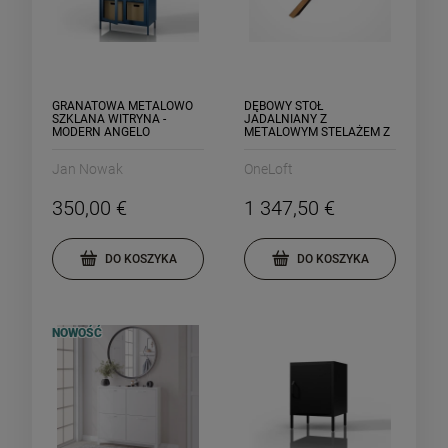
GRANATOWA METALOWO
DĘBOWY STÓŁ
SZKLANA WITRYNA -
JADALNIANY Z
MODERN ANGELO
METALOWYM STELAŻEM Z
DREWNIANYM
WYKOŃCZENIEM - MALTA
Jan Nowak
OneLoft
350,00 €
1 347,50 €
DO KOSZYKA
DO KOSZYKA
NOWOŚĆ