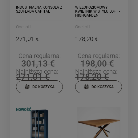
INDUSTRIALNA KONSOLA Z
WIELOPOZIOMOWY
SZUFLADĄ CAPITAL
KWIETNIK W STYLU LOFT -
HIGHGARDEN
OneLoft
OneLoft
271,01 €
178,20 €
Cena regularna:
Cena regularna:
301,13 €
198,00 €
Najniższa cena:
Najniższa cena:
271,01 €
178,20 €
DO KOSZYKA
DO KOSZYKA
NOWOŚĆ