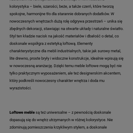
kolorystyka – biele, szarości, beże, a także czerń, które tworzą
spokojne, harmonijne tło dla starannie dobranych dodatków. W
nowoczesnych wnętrzach dużą rolę odgrywa przestrzeń – unika się
zbędnych dekoracji, stawiając na otwarte układy i naturalne światło.
Styl ten kładzie nacisk na jakość materiałów i dbałość o detal, co
doskonale współgra z estetyką loftową. Elementy
charakterystyczne dla mebli industrialnych, takie jak surowy metal,
lite drewno, proste bryły i widoczne konstrukcje, idealnie wpisują się
w nowoczesną aranżację. Dzięki temu meble loftowe mogą być nie
tylko praktycznym wyposażeniem, ale też designerskim akcentem,
który podkreśli nowoczesny charakter wnętrza i doda mu
wyrazistości.
Loftowe meble
są też uniwersalne – z pewnością doskonale
dopasują się do wnętrz utrzymanych w różnej kolorystyce. Nie
zdominują pomieszczenia krzykliwym stylem, a doskonale