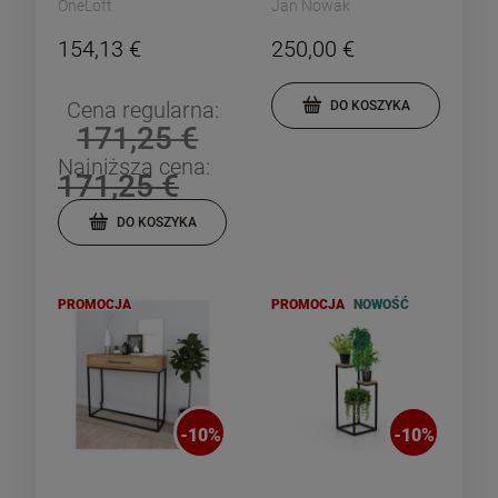
OneLoft
Jan Nowak
154,13 €
250,00 €
Cena regularna:
DO KOSZYKA
171,25 €
Najniższa cena:
171,25 €
DO KOSZYKA
PROMOCJA
PROMOCJA
NOWOŚĆ
-
10
%
-
10
%