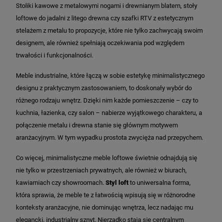
Stoliki kawowe z metalowymi nogami i drewnianym blatem, stoły
loftowe do jadalni z litego drewna czy szafki RTV z estetycznym
stelażem z metalu to propozycje, które nie tylko zachwycają swoim
designem, ale również spełniają oczekiwania pod względem
trwałości i funkcjonalności.
Meble industrialne, które łączą w sobie estetykę minimalistycznego
designu z praktycznym zastosowaniem, to doskonały wybór do
różnego rodzaju wnętrz. Dzięki nim każde pomieszczenie – czy to
kuchnia, łazienka, czy salon – nabierze wyjątkowego charakteru, a
połączenie metalu i drewna stanie się głównym motywem
aranżacyjnym. W tym wypadku prostota zwycięża nad przepychem.
Co więcej, minimalistyczne meble loftowe świetnie odnajdują się
nie tylko w przestrzeniach prywatnych, ale również w biurach,
kawiarniach czy showroomach.
Styl loft
to uniwersalna forma,
która sprawia, że meble te z łatwością wpisują się w różnorodne
konteksty aranżacyjne, nie dominując wnętrza, lecz nadając mu
elegancki, industrialny sznyt. Nierzadko stają się centralnym