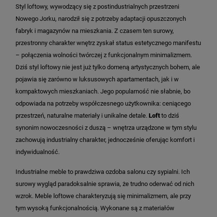
Styl loftowy, wywodzący się z postindustrialnych przestrzeni
Nowego Jorku, narodził się z potrzeby adaptacji opuszczonych
fabryk i magazynów na mieszkania. Z czasem ten surowy,
przestronny charakter wnętrz zyskał status estetycznego manifestu
– połączenia wolności twórczej z funkcjonalnym minimalizmem.
Dziś styl loftowy nie jest już tylko domeną artystycznych bohem, ale
pojawia się zarówno w luksusowych apartamentach, jak i w
kompaktowych mieszkaniach. Jego popularność nie słabnie, bo
odpowiada na potrzeby współczesnego użytkownika: ceniącego
przestrzeń, naturalne materiały i unikalne detale.
Loft
to dziś
synonim nowoczesności z duszą – wnętrza urządzone w tym stylu
zachowują industrialny charakter, jednocześnie oferując komfort i
indywidualność.
Industrialne meble to prawdziwa ozdoba salonu czy sypialni. Ich
surowy wygląd paradoksalnie sprawia, że trudno oderwać od nich
wzrok. Meble loftowe charakteryzują się minimalizmem, ale przy
tym wysoką funkcjonalnością. Wykonane są z materiałów