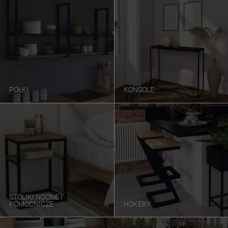
PÓŁKI
KONSOLE
STOLIKI NOCNE I
POMOCNICZE
HOKERY