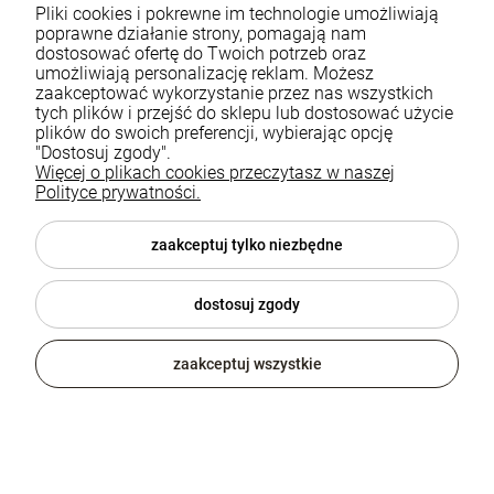
Pliki cookies i pokrewne im technologie umożliwiają
funkcjonalne i ciepłe. To połączenie dwóch pozornie różnych
poprawne działanie strony, pomagają nam
dostosować ofertę do Twoich potrzeb oraz
estetyk daje wyjątkowy efekt – elegancki, ale nienachalny, prosty,
umożliwiają personalizację reklam. Możesz
ale pełen charakteru.
zaakceptować wykorzystanie przez nas wszystkich
tych plików i przejść do sklepu lub dostosować użycie
plików do swoich preferencji, wybierając opcję
"Dostosuj zgody".
Styl vintage a meble loftowe – dlaczego się tak świetnie
Więcej o plikach cookies przeczytasz w naszej
uzupełniają?
Polityce prywatności.
W świecie aranżacji wnętrz istnieje wiele inspiracji, ale jednym z
zaakceptuj tylko niezbędne
najciekawszych połączeń jest zestawienie mebli loftowych z
elementami w stylu vintage. Dlaczego to połączenie sprawdza się
dostosuj zgody
doskonale?
Styl vintage to hołd dla przeszłości – pełen uroku, nostalgii i
zaakceptuj wszystkie
niepowtarzalnych detali. Charakteryzuje się obecnością mebli i
dodatków stylizowanych na przedmioty z minionych dekad lub
autentycznych antyków, które niosą ze sobą historię i klimat
dawnych lat. Ciepła kolorystyka, miękkie tkaniny, zdobione detale
oraz klasyczne formy sprawiają, że wnętrza w stylu vintage emanują