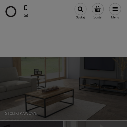
722 335 445
biuro@oneloft.pl
Szukaj
(pusty)
Menu
STOLIKI KAWOWE