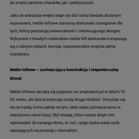
do wnętrz zarówno charakter, jak i praktyczność.
Jako że aranżacja wnętrz staje się dziś coraz bardziej złożonym
wyzwaniem, meble loftowe stanowią doskonałe rozwiązanie dla
tych, którzy poszukują uniwersalności i interesującego designu.
Wykonane z trwałych materiałów meble loft doskonale komponują
się z różnymi stylami, tworząc niepowtarzalne wnętrza pełne
charakteru.
Meble loftowe – zachwycająca konstrukcja i niepowtarzalny
klimat
Meble loftowe zaczęły się pojawiać we wnętrzach już w latach 70.
XX wieku, ale dziś przeżywają swoją drugą młodość. Decyduje się
na nie każdy, komu zależy na tym, żeby nadać pomieszczeniu w
mieszkaniu nieco klasy. Styl vintage, który można dzięki nim
wprowadzić do swojego domu, to coś, czego szuka wiele osób
stawiających na prostotę i minimalizm.