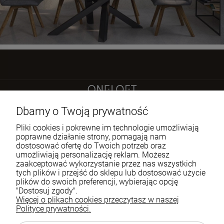
Sokoła 21 LU 2
Dbamy o Twoją prywatność
60-644 Poznań
Pliki cookies i pokrewne im technologie umożliwiają
poprawne działanie strony, pomagają nam
dostosować ofertę do Twoich potrzeb oraz
722 335 445
umożliwiają personalizację reklam. Możesz
biuro@oneloft.pl
zaakceptować wykorzystanie przez nas wszystkich
tych plików i przejść do sklepu lub dostosować użycie
plików do swoich preferencji, wybierając opcję
Pomoc
"Dostosuj zgody".
Więcej o plikach cookies przeczytasz w naszej
Polityce prywatności.
Moje konto