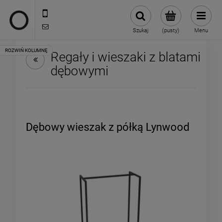
722 335 445
biuro@oneloft.pl
Szukaj
(pusty)
Menu
Regały i wieszaki z blatami
dębowymi
Dębowy wieszak z półką Lynwood