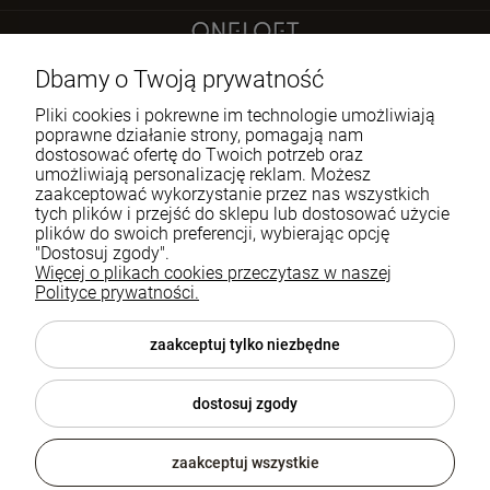
Sokoła 21 LU 2
Dbamy o Twoją prywatność
60-644 Poznań
Pliki cookies i pokrewne im technologie umożliwiają
poprawne działanie strony, pomagają nam
dostosować ofertę do Twoich potrzeb oraz
722 335 445
umożliwiają personalizację reklam. Możesz
biuro@oneloft.pl
zaakceptować wykorzystanie przez nas wszystkich
tych plików i przejść do sklepu lub dostosować użycie
plików do swoich preferencji, wybierając opcję
Pomoc
"Dostosuj zgody".
Więcej o plikach cookies przeczytasz w naszej
Polityce prywatności.
Moje konto
Płatności i dostawa
zaakceptuj tylko niezbędne
Informacje
dostosuj zgody
O nas
zaakceptuj wszystkie