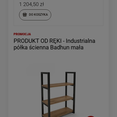
1 204,50 zł
DO KOSZYKA
PROMOCJA
PRODUKT OD RĘKI - Industrialna
półka ścienna Badhun mała
-
10
%
-
10
INDUSTRIALNY STOLIK Z
LOFTOWA KONSOLA RTV
TACKĄ - TAPPAS
Z DWOMA SZUFLADAMI
TWIN
678,15 zł
1 335,51 zł
Cena regularna:
Cena regularna:
753,50 zł
1 483,90 zł
Najniższa cena:
Najniższa cena:
753,50 zł
1 335,51 zł