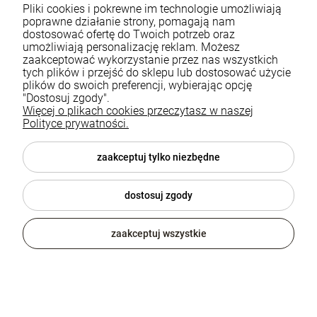
Pliki cookies i pokrewne im technologie umożliwiają
poprawne działanie strony, pomagają nam
dostosować ofertę do Twoich potrzeb oraz
umożliwiają personalizację reklam. Możesz
zaakceptować wykorzystanie przez nas wszystkich
tych plików i przejść do sklepu lub dostosować użycie
plików do swoich preferencji, wybierając opcję
"Dostosuj zgody".
Więcej o plikach cookies przeczytasz w naszej
Polityce prywatności.
zaakceptuj tylko niezbędne
dostosuj zgody
Dostępność:
dostępny na zamówienie
zaakceptuj wszystkie
Wysyłka w:
5 dni roboczych
499,99 zł