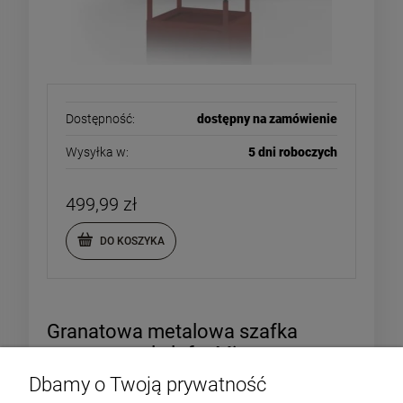
Dostępność:
dostępny na zamówienie
Wysyłka w:
5 dni roboczych
499,99 zł
DO KOSZYKA
Granatowa metalowa szafka
nocna w stylu loft - Mia
Dbamy o Twoją prywatność