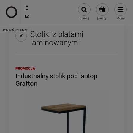
722 335 445
biuro@oneloft.pl
Szukaj
(pusty)
Menu
Stoliki z blatami
laminowanymi
PROMOCJA
Industrialny stolik pod laptop
Grafton