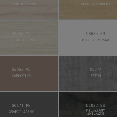
Jesion Messina
Klon naturalny
D3158 MX
U8685 SM
Jesion Werona
Biel alpejska
U3053 VL
D3274
Capuccino
Beton
G0171 PE
D1032 BS
Miedziany
Grafit jasny
zmierzch