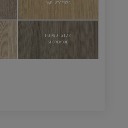
Dąb Vicenza
H3090 ST22
Shorewood