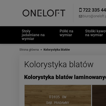
722 335 4
biuro@oneloft.
Stoły
Półki na
Stoliki kaw
jadalniane na
wymiar
na wymiar
wymiar
Strona główna
Kolorystyka blatów
Kolorystyka blatów
Kolorystyka blatów laminowany
D1035 OW
Dąb Pradawny