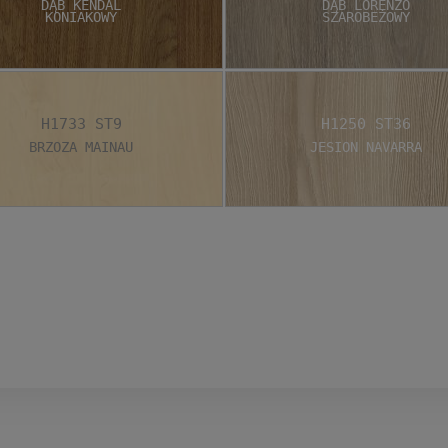
Dąb Kendal
Dąb Lorenzo
Koniakowy
Szarobeżowy
H1733 ST9
H1250 ST36
Brzoza Mainau
Jesion Navarra