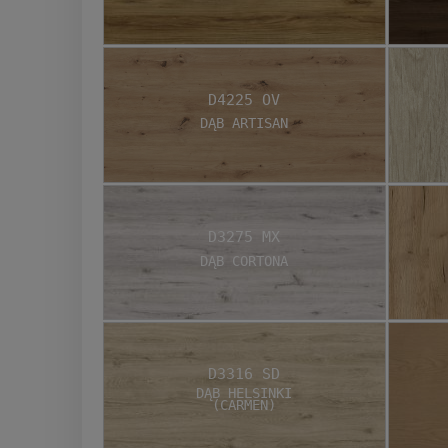
D4225 OV
Dąb Artisan
D3275 MX
Dąb Cortona
D3316 SD
Dąb Helsinki
(Carmen)