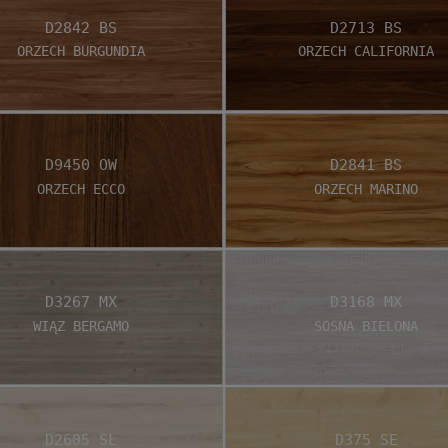
D2842 BS
D2713 BS
Orzech Burgundia
Orzech California
D9450 OW
D2841 BS
Orzech Ecco
Orzech Marino
D3267 MX
D3168 MX
Wiąz Bergamo
Sosna Bielona
D2605 SL
D375 SE