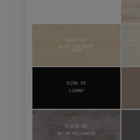
D440 SE
Klon Vancouver
jasny
U190 PE
Czarny
D1038 BS
Beton Millenium