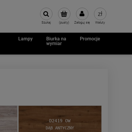
Szukaj
(pusty)
Zaloguj się
Waluty
Lampy
Biurka na
Promocje
wymiar
D2419 OW
Dąb Antyczny