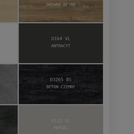
Drewno retro
U164 VL
Antracyt
D3265 BS
Beton Ciemny
U112 VL
Popiel