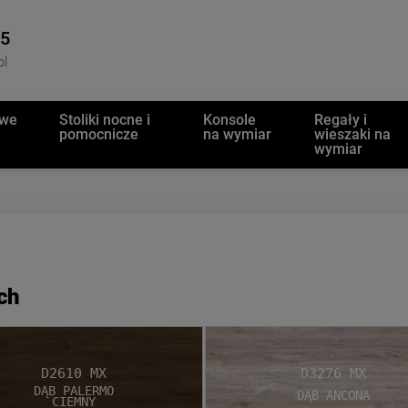
45
pl
owe
Stoliki nocne i
Konsole
Regały i
pomocnicze
na wymiar
wieszaki na
wymiar
ch
D2610 MX
D3276 MX
Dąb Palermo
Dąb Ancona
Ciemny