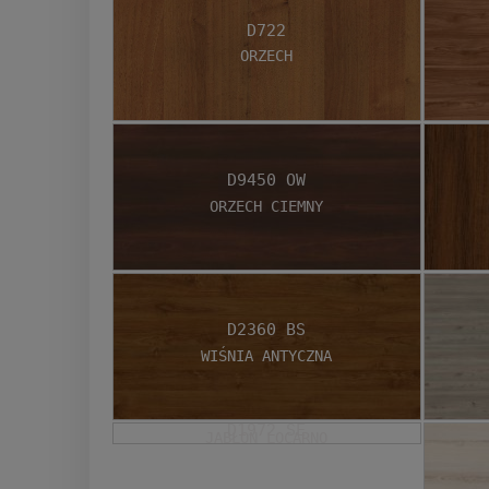
D722
Orzech
D9450 OW
Orzech Ciemny
D2360 BS
Wiśnia Antyczna
D1972 SE
Jabłoń Locarno