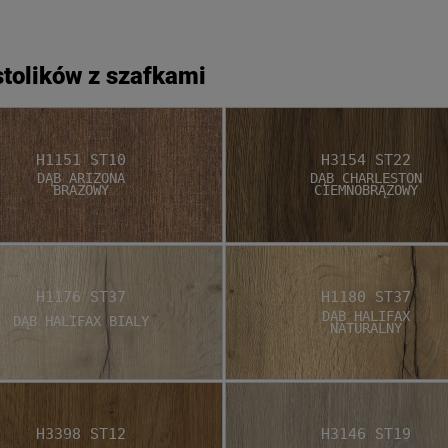
stolików z szafkami
H1151 ST10
H3154 ST22
Dąb Arizona
Dąb Charleston
Brazowy
Ciemnobrązowy
H1176 ST37
H1180 ST37
Dąb Halifax
Dąb Halifax Bialy
Naturalny
H3398 ST12
H3146 ST19