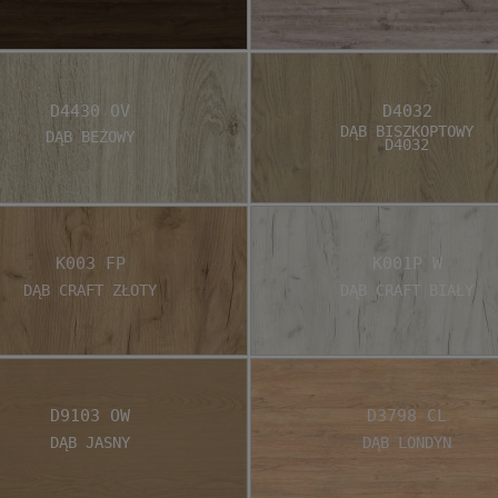
D4430 OV
D4032
Dąb Biszkoptowy
Dąb Beżowy
D4032
K003 FP
K001P W
Dąb craft złoty
Dąb craft biały
D9103 OW
D3798 CL
Dąb Jasny
Dąb Londyn