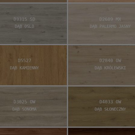
D3315 SD
D2609 MX
Dąb Oslo
Dąb Palermo jasny
D5527
D2840 OW
Dąb Kamienny
Dąb Królewski
D3025 OW
D4033 OW
Dąb Sonoma
Dąb Słoneczny