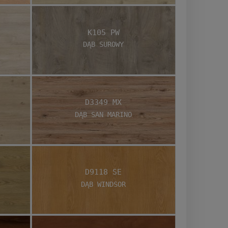
K105 PW
Dąb Surowy
D3349 MX
Dąb San Marino
D9118 SE
Dąb Windsor