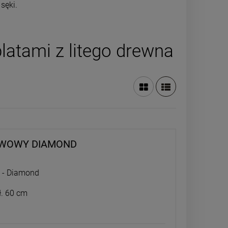
sęki.
blatami z litego drewna
AWOWY DIAMOND
y - Diamond
ł. 60 cm