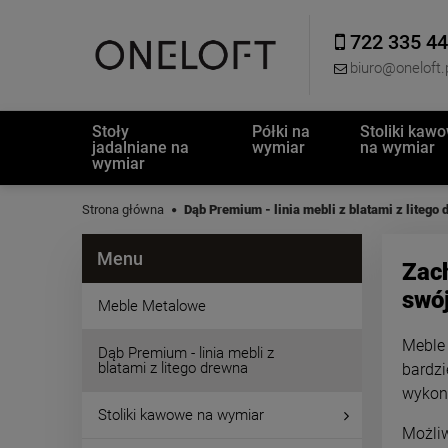
722 335 4
biuro@oneloft.
Stoły
Półki na
Stoliki kaw
jadalniane na
wymiar
na wymiar
wymiar
Strona główna
Dąb Premium - linia mebli z blatami z litego
Menu
Zac
swó
Meble Metalowe
Meble 
Dąb Premium - linia mebli z
blatami z litego drewna
bardzi
wykona
Stoliki kawowe na wymiar
Możli