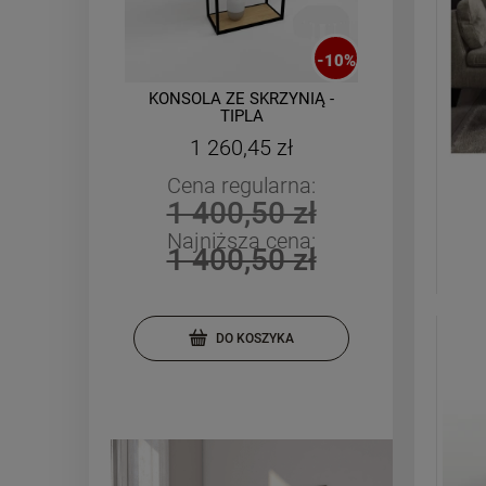
-
10
%
KONSOLA ZE SKRZYNIĄ -
REGA
TIPLA
PÓŁK
W
1 260,45 zł
Cena regularna:
C
1 400,50 zł
1
Najniższa cena:
N
1 400,50 zł
1
DO KOSZYKA