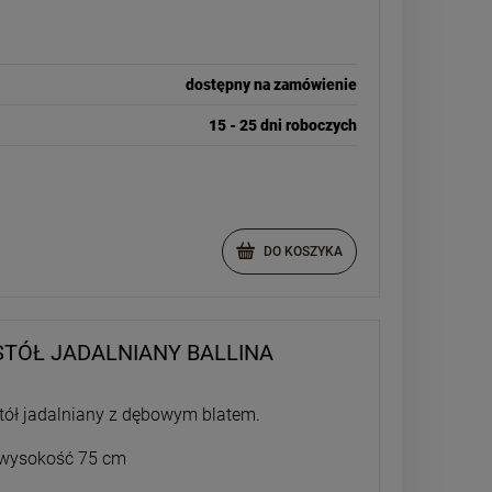
-
10
%
dostępny na zamówienie
INDUSTRIALNA PÓŁKA
STOLIK NOCN
WISZĄCA NAD WYSPĘ -
BED
15 - 25 dni roboczych
VELLA
747,45 zł
1 039
Cena regularna:
Cena re
830,50 zł
1 155
Najniższa cena:
Najniżs
DO KOSZYKA
747,45 zł
1 039
DO KOSZYKA
DO 
TÓŁ JADALNIANY BALLINA
stół jadalniany z dębowym blatem.
 wysokość 75 cm