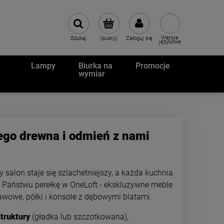
Wersje
Szukaj
(pusty)
Zaloguj się
językowe
Lampy
Biurka na
Promocje
wymiar
go drewna i odmień z nami
alon staje się szlachetniejszy, a każda kuchnia
my Państwu perełkę w OneLoft - ekskluzywne meble
kawowe, półki i konsole z dębowymi blatami.
struktury
(gładka lub szczotkowana),