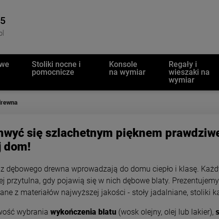
45
pl
owe
Stoliki nocne i
Konsole
Regały i
pomocnicze
na wymiar
wieszaki na
wymiar
 drewna
hwyć się szlachetnym pięknem prawdziwe
j dom!
z dębowego drewna wprowadzają do domu ciepło i klasę. Każdy s
ej przytulna, gdy pojawią się w nich dębowe blaty. Prezentuje
ne z materiałów najwyższej jakości - stoły jadalniane, stoliki 
wość wybrania
wykończenia blatu
(wosk olejny, olej lub lakier),