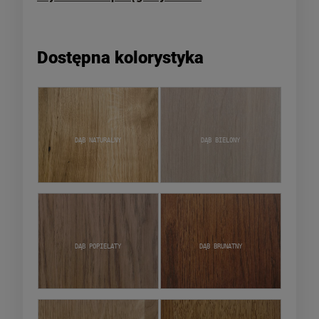
Dostępna kolorystyka
Dąb naturalny
Dąb bielony
Dąb popielaty
Dąb brunatny