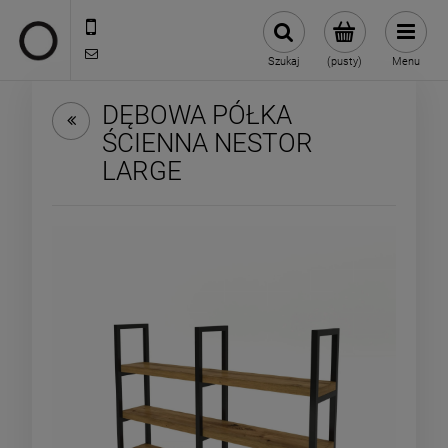
722 335 445
biuro@oneloft.pl
Szukaj
(pusty)
Menu
DĘBOWA PÓŁKA
ŚCIENNA NESTOR
LARGE