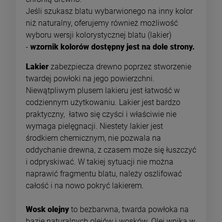
Jeśli szukasz blatu wybarwionego na inny kolor
niż naturalny, oferujemy również możliwość
wyboru wersji kolorystycznej blatu (lakier)
-
wzornik kolorów dostępny jest na dole strony.
Lakier
zabezpiecza drewno poprzez stworzenie
twardej powłoki na jego powierzchni.
Niewątpliwym plusem lakieru jest łatwość w
codziennym użytkowaniu. Lakier jest bardzo
praktyczny, łatwo się czyści i właściwie nie
wymaga pielęgnacji. Niestety lakier jest
środkiem chemicznym, nie pozwala na
oddychanie drewna, z czasem może się łuszczyć
i odpryskiwać. W takiej sytuacji nie można
naprawić fragmentu blatu, należy oszlifować
całość i na nowo pokryć lakierem.
Wosk olejny
to bezbarwna, twarda powłoka na
bazie naturalnych olejów i wosków. Olej wnika w