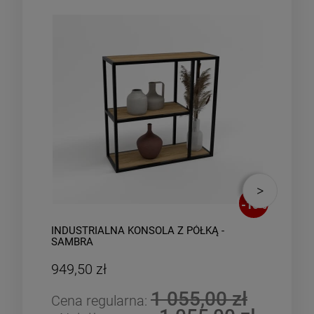
-
10
%
INDUSTRIALNA KONSOLA Z PÓŁKĄ -
IND
SAMBRA
JAD
949,50 zł
3 4
1 055,00 zł
Cena regularna:
Cen