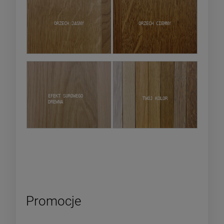
Orzech jasny
Orzech ciemny
Efekt surowego
Twój kolor
drewna
Promocje