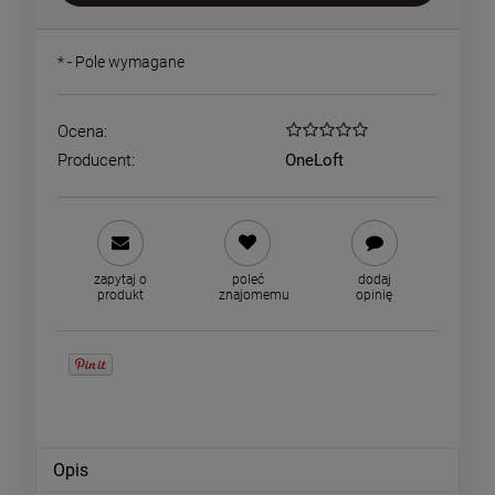
*
- Pole wymagane
Ocena:
Producent:
OneLoft
zapytaj o
poleć
dodaj
produkt
znajomemu
opinię
Opis