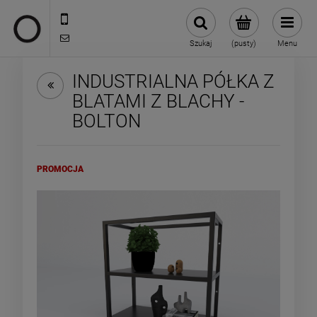
722 335 445
biuro@oneloft.pl
Szukaj
(pusty)
Menu
INDUSTRIALNA PÓŁKA Z
BLATAMI Z BLACHY -
BOLTON
PROMOCJA