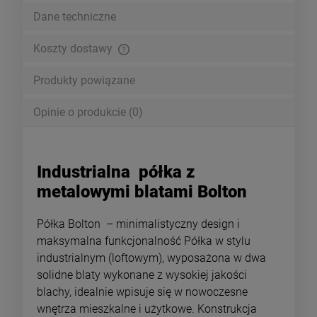
Dane techniczne
Koszty dostawy
Cena nie zawiera ewentualnych kosztów płatności
Produkty powiązane
Opinie o produkcie (0)
Industrialna półka z
metalowymi blatami Bolton
Półka Bolton – minimalistyczny design i
maksymalna funkcjonalność Półka w stylu
industrialnym (loftowym), wyposażona w dwa
solidne blaty wykonane z wysokiej jakości
blachy, idealnie wpisuje się w nowoczesne
wnętrza mieszkalne i użytkowe. Konstrukcja