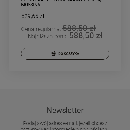
INDUSTRIALNY STOLIK NOCNY Z PÓŁKĄ
IND
MOSSINA
529,65 zł
678
588,50 zł
Cena regularna:
Cen
588,50 zł
Najniższa cena:
DO KOSZYKA
Newsletter
Podaj swój adres e-mail, jeżeli chcesz
otrzymywać informacje o nowościach i