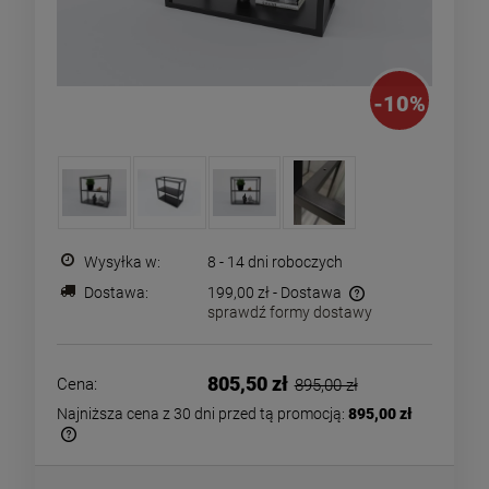
-
10
%
Wysyłka w:
8 - 14 dni roboczych
Dostawa:
199,00 zł
- Dostawa
sprawdź formy dostawy
Cena nie zawiera ewentualnych kosztów płatności
805,50 zł
Cena:
895,00 zł
Najniższa cena z 30 dni przed tą promocją:
895,00 zł
Jeżeli produkt jest sprzedawany krócej
niż 30 dni, wyświetlana jest najniższa