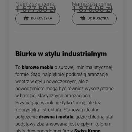
Najniższa cena:
Najniższa cena:
1 677,50 zł
1 876,05 zł
DO KOSZYKA
DO KOSZYKA
Biurka w stylu industrialnym
To
biurowe meble
o surowej, minimalistycznej
formie. Stąd, najpiękniej podkreślą aranżacje
wnętrz w stylu nowoczesnym, ale z
powodzeniem mogą być również wykorzystane
w bardziej klasycznych aranżacjach.
Przyciągają wzrok nie tylko formą, ale też
kolorystyką i strukturą. Stanowią idealne
połączenie
drewna i metalu
, gdzie chłodna stal
podstawy zbalansowana jest ciepłym kolorem
płyty drewnopodobnej firmy
Swiss Krono
.