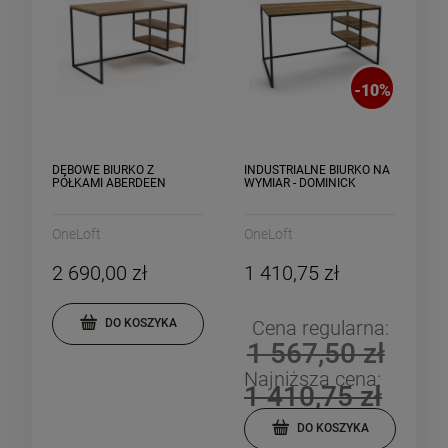
-
10
%
DĘBOWE BIURKO Z
INDUSTRIALNE BIURKO NA
PÓŁKAMI ABERDEEN
WYMIAR - DOMINICK
OneLoft
OneLoft
2 690,00 zł
1 410,75 zł
Cena regularna:
DO KOSZYKA
1 567,50 zł
Najniższa cena:
1 410,75 zł
DO KOSZYKA