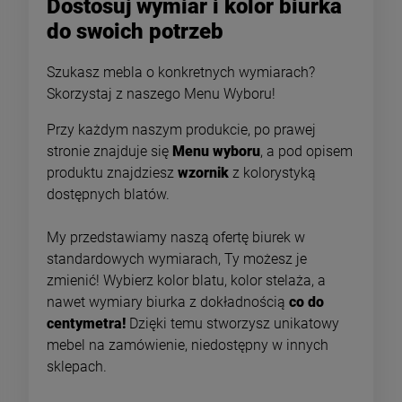
Dostosuj wymiar i kolor biurka
do swoich potrzeb
Szukasz mebla o konkretnych wymiarach?
Skorzystaj z naszego Menu Wyboru!
Przy każdym naszym produkcie, po prawej
stronie znajduje się
Menu wyboru
, a pod opisem
produktu znajdziesz
wzornik
z kolorystyką
dostępnych blatów.
-
10
%
-
10
My przedstawiamy naszą ofertę biurek w
standardowych wymiarach, Ty możesz je
INDUSTRIALNA
ZESTAW STOLIKÓW
NADSTAWKA NA
KAWOWYCH Z SZAFKĄ
zmienić! Wybierz kolor blatu, kolor stelaża, a
MIKROFALÓWKĘ Z
NA WYMIAR - ANDORA
nawet wymiary biurka z dokładnością
co do
559,35 zł
1 534,50 zł
HACZYKAMI - GRANA
centymetra!
Dzięki temu stworzysz unikatowy
Cena regularna:
Cena regularna:
mebel na zamówienie, niedostępny w innych
621,50 zł
1 705,00 zł
sklepach.
Najniższa cena:
Najniższa cena:
559,35 zł
1 534,50 zł