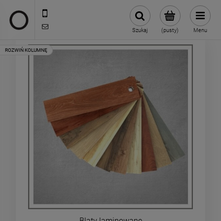
722 335 445
biuro@oneloft.pl
Szukaj
(pusty)
Menu
Blaty laminowane