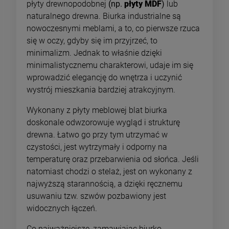
płyty drewnopodobnej
(np.
płyty MDF
)
lub
naturalnego drewna. Biurka industrialne są
nowoczesnymi meblami, a to, co pierwsze rzuca
się w oczy, gdyby się im przyjrzeć, to
minimalizm. Jednak to właśnie dzięki
minimalistycznemu charakterowi, udaje im się
wprowadzić elegancję do wnętrza i uczynić
wystrój mieszkania bardziej atrakcyjnym.
Wykonany z płyty meblowej blat biurka
doskonale odwzorowuje wygląd i strukturę
drewna. Łatwo go przy tym utrzymać w
czystości, jest wytrzymały i odporny na
temperaturę oraz przebarwienia od słońca. Jeśli
natomiast chodzi o stelaż, jest on wykonany z
najwyższą starannością, a dzięki ręcznemu
usuwaniu tzw. szwów pozbawiony jest
widocznych łączeń.
Co najważniejsze, zamawiając biurko