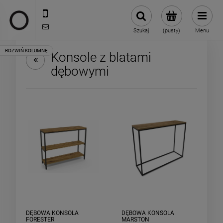
722 335 445
biuro@oneloft.pl
Szukaj
(pusty)
Menu
Konsole z blatami
dębowymi
DĘBOWA KONSOLA
DĘBOWA KONSOLA
FORESTER
MARSTON