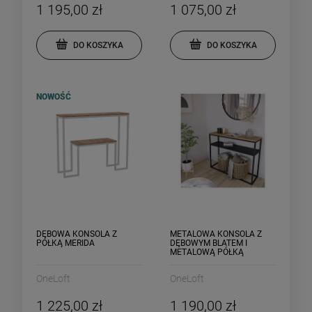
1 195,00 zł
1 075,00 zł
DO KOSZYKA
DO KOSZYKA
NOWOŚĆ
DĘBOWA KONSOLA Z
METALOWA KONSOLA Z
PÓŁKĄ MERIDA
DĘBOWYM BLATEM I
METALOWĄ PÓŁKĄ
DETROIT
OneLoft
OneLoft
1 225,00 zł
1 190,00 zł