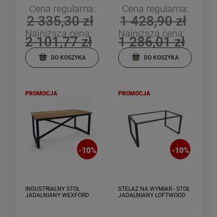
Cena regularna:
Cena regularna:
2 335,30 zł
1 428,90 zł
Najniższa cena:
Najniższa cena:
2 101,77 zł
1 286,01 zł
DO KOSZYKA
DO KOSZYKA
PROMOCJA
PROMOCJA
-
10
%
-
10
%
INDUSTRIALNY STÓŁ
STELAŻ NA WYMIAR - STÓŁ
JADALNIANY WEXFORD
JADALNIANY LOFTWOOD