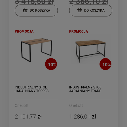
3 415,50 zł
2 366,10 zł
DO KOSZYKA
DO KOSZYKA
PROMOCJA
PROMOCJA
-
10
%
-
10
%
INDUSTRIALNY STÓŁ
INDUSTRIALNY STÓŁ
JADALNIANY TORRES
JADALNIANY TRADE
OneLoft
OneLoft
2 101,77 zł
1 286,01 zł