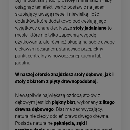
Styl industrialny lubi prostotę i minimalizm, aby
osiągnąć ten efekt, warto postawić na jeden,
skupiający uwagę mebel i niewielką ilość
dodatków, które dodatkowo podkreślają jego
wyjątkowy charakter. Nasze
stoły jadalniane
to
meble, które nie tylko zapewnią wygodę
użytkowania, ale również skupią na sobie uwagę
ciekawym designem, stanowiąc przepiękny
punkt centralny w nowoczesnej kuchni lub
jadalni.
W naszej ofercie znajdziesz stoły dębowe, jak i
stoły z blatem z płyty drewnopodobnej.
Niewątpliwie największą ozdobą stołów z
dębowym jest ich
piękny blat
, wykonany
z litego
drewna dębowego
. Blat ma zachwycający,
naturalnie ciepły odcień prawdziwego drewna.
Posiada naturalne
pęknięcia, sęki i