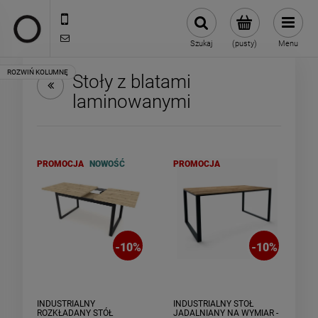
722 335 445
biuro@oneloft.pl
Szukaj
(pusty)
Menu
Stoły z blatami
laminowanymi
PROMOCJA
NOWOŚĆ
PROMOCJA
-
10
%
-
10
%
INDUSTRIALNY
INDUSTRIALNY STÓŁ
ROZKŁADANY STÓŁ
JADALNIANY NA WYMIAR -