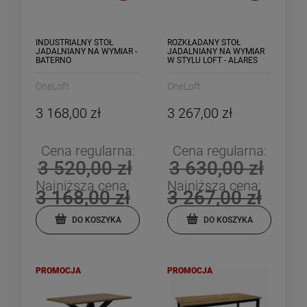
INDUSTRIALNY STÓŁ
ROZKŁADANY STÓŁ
JADALNIANY NA WYMIAR -
JADALNIANY NA WYMIAR
BATERNO
W STYLU LOFT - ALARES
OneLoft
OneLoft
3 168,00 zł
3 267,00 zł
Cena regularna:
Cena regularna:
3 520,00 zł
3 630,00 zł
-
10
%
-
10
Najniższa cena:
Najniższa cena:
3 168,00 zł
3 267,00 zł
INDUSTRIALNA PÓŁKA
INDUSTRIALNA PÓŁKA
KUCHENNA NA WYMIAR -
KUCHENNA NA WYMIAR 
DO KOSZYKA
DO KOSZYKA
TOLVE
OMMO
1 549,35 zł
1 084,05 zł
Cena regularna:
Cena regularna:
1 721,50 zł
1 204,50 zł
PROMOCJA
PROMOCJA
Najniższa cena:
Najniższa cena:
1 721,50 zł
1 084,05 zł