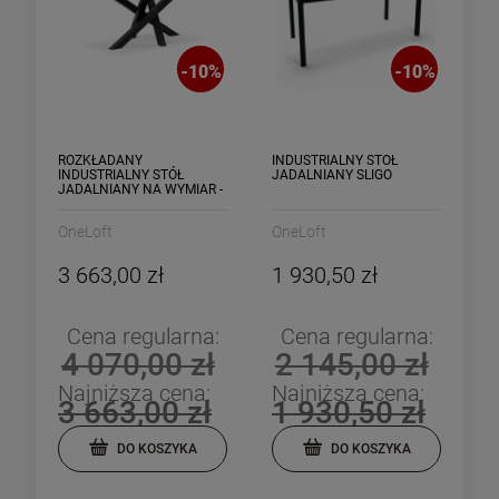
-
10
%
-
10
%
DO KOSZYKA
DO KOSZYKA
ROZKŁADANY
INDUSTRIALNY STÓŁ
INDUSTRIALNY STÓŁ
JADALNIANY SLIGO
JADALNIANY NA WYMIAR -
VENTAS
OneLoft
OneLoft
3 663,00 zł
1 930,50 zł
Cena regularna:
Cena regularna:
4 070,00 zł
2 145,00 zł
Najniższa cena:
Najniższa cena:
3 663,00 zł
1 930,50 zł
DO KOSZYKA
DO KOSZYKA