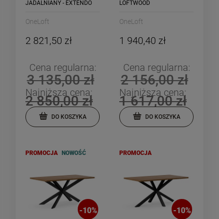
JADALNIANY - EXTENDO
LOFTWOOD
OneLoft
OneLoft
2 821,50 zł
1 940,40 zł
Cena regularna:
Cena regularna:
3 135,00 zł
2 156,00 zł
Najniższa cena:
Najniższa cena:
2 850,00 zł
1 617,00 zł
DO KOSZYKA
DO KOSZYKA
PROMOCJA
NOWOŚĆ
PROMOCJA
-
10
%
-
10
%