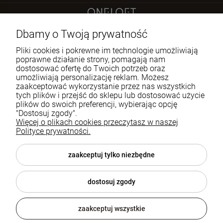
Sokoła 21 LU 2
Dbamy o Twoją prywatność
60-644 Poznań
Pliki cookies i pokrewne im technologie umożliwiają
poprawne działanie strony, pomagają nam
dostosować ofertę do Twoich potrzeb oraz
722 335 445
umożliwiają personalizację reklam. Możesz
biuro@oneloft.pl
zaakceptować wykorzystanie przez nas wszystkich
tych plików i przejść do sklepu lub dostosować użycie
plików do swoich preferencji, wybierając opcję
Pomoc
"Dostosuj zgody".
Więcej o plikach cookies przeczytasz w naszej
Polityce prywatności.
Moje konto
Płatności i dostawa
zaakceptuj tylko niezbędne
Informacje
dostosuj zgody
O nas
zaakceptuj wszystkie