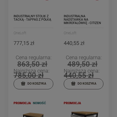
INDUSTRIALNY STOLIK Z
INDUSTRIALNA
TACKĄ - TAPPAS Z PÓŁKĄ
NADSTAWKA NA
MIKROFALÓWKĘ - CITIZEN
OneLoft
OneLoft
777,15 zł
440,55 zł
Cena regularna:
Cena regularna:
863,50 zł
489,50 zł
Najniższa cena:
Najniższa cena:
785,00 zł
440,55 zł
DO KOSZYKA
DO KOSZYKA
PROMOCJA
NOWOŚĆ
PROMOCJA