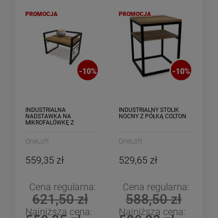
PROMOCJA
PROMOCJA
-
10
%
-
10
%
INDUSTRIALNA
INDUSTRIALNY STOLIK
NADSTAWKA NA
NOCNY Z PÓŁKĄ COLTON
MIKROFALÓWKĘ Z
HACZYKAMI - GRANA
OneLoft
OneLoft
559,35 zł
529,65 zł
Cena regularna:
Cena regularna:
621,50 zł
588,50 zł
Najniższa cena:
Najniższa cena: