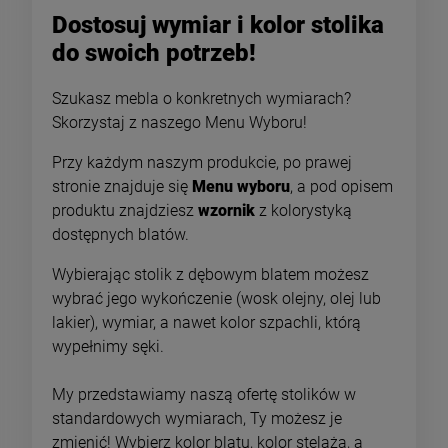
Dostosuj wymiar i kolor stolika
do swoich potrzeb!
Szukasz mebla o konkretnych wymiarach?
Skorzystaj z naszego Menu Wyboru!
Przy każdym naszym produkcie, po prawej
stronie znajduje się
Menu wyboru
, a pod opisem
produktu znajdziesz
wzornik
z kolorystyką
dostępnych blatów.
-
10
%
-
10
Wybierając stolik z dębowym blatem możesz
INDUSTRIALNY STOLIK
ROZKŁADANY
wybrać jego wykończenie (wosk olejny, olej lub
POMOCNIK Z SZAFKĄ -
INDUSTRIALNY STÓŁ
lakier), wymiar, a nawet kolor szpachli, którą
SMART
JADALNIANY NA WYMIA
737,55 zł
3 663,00 zł
- VENTAS
wypełnimy sęki.
Cena regularna:
Cena regularna:
819,50 zł
4 070,00 zł
My przedstawiamy naszą ofertę stolików w
standardowych wymiarach, Ty możesz je
Najniższa cena:
Najniższa cena:
819,50 zł
3 663,00 zł
zmienić! Wybierz kolor blatu, kolor stelaża, a