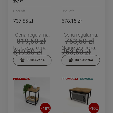
SMART
OneLoft
OneLoft
737,55 zł
678,15 zł
Cena regularna:
Cena regularna:
819,50 zł
753,50 zł
Najniższa cena:
Najniższa cena:
819,50 zł
753,50 zł
DO KOSZYKA
DO KOSZYKA
PROMOCJA
PROMOCJA
NOWOŚĆ
-
10
%
-
10
%