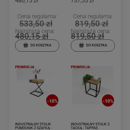
480,15 zł
737,55 zł
Cena regularna:
Cena regularna:
533,50 zł
819,50 zł
Najniższa cena:
Najniższa cena:
480,15 zł
819,50 zł
DO KOSZYKA
DO KOSZYKA
PROMOCJA
PROMOCJA
-
10
%
-
10
%
INDUSTRIALNY STOLIK
INDUSTRIALNY STOLIK Z
POMOCNIK Z SZAFKĄ -
TACKĄ - TAPPAS