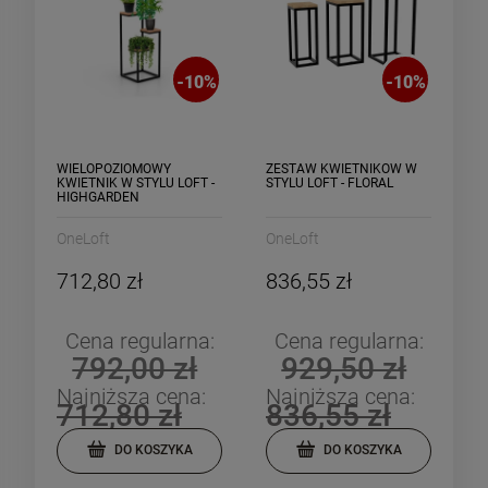
-
10
%
-
10
%
WIELOPOZIOMOWY
ZESTAW KWIETNIKÓW W
KWIETNIK W STYLU LOFT -
STYLU LOFT - FLORAL
HIGHGARDEN
OneLoft
OneLoft
712,80 zł
836,55 zł
Cena regularna:
Cena regularna:
792,00 zł
929,50 zł
Najniższa cena:
Najniższa cena:
712,80 zł
836,55 zł
DO KOSZYKA
DO KOSZYKA