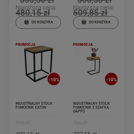
Najniższa cena:
Najniższa cena:
480,15 zł
509,85 zł
DO KOSZYKA
DO KOSZYKA
PROMOCJA
PROMOCJA
-
10
%
-
10
%
INDUSTRIALNY STOLIK
INDUSTRIALNY STOLIK
POMOCNIK EATON
POMOCNIK Z SZAFKĄ -
GAPPO
OneLoft
OneLoft