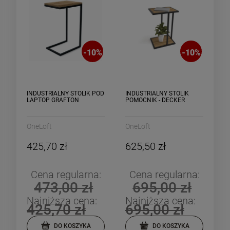
-
10
%
-
10
%
INDUSTRIALNY STOLIK POD
INDUSTRIALNY STOLIK
LAPTOP GRAFTON
POMOCNIK - DECKER
OneLoft
OneLoft
425,70 zł
625,50 zł
Cena regularna:
Cena regularna:
473,00 zł
695,00 zł
Najniższa cena:
Najniższa cena:
425,70 zł
695,00 zł
DO KOSZYKA
DO KOSZYKA