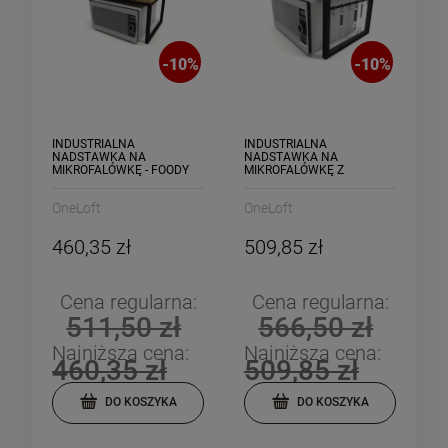
-
10
%
-
10
%
INDUSTRIALNA
INDUSTRIALNA
NADSTAWKA NA
NADSTAWKA NA
MIKROFALÓWKĘ - FOODY
MIKROFALÓWKĘ Z
HACZYKAMI - COCINA
OneLoft
OneLoft
460,35 zł
509,85 zł
Cena regularna:
Cena regularna:
511,50 zł
566,50 zł
Najniższa cena:
Najniższa cena:
460,35 zł
509,85 zł
DO KOSZYKA
DO KOSZYKA