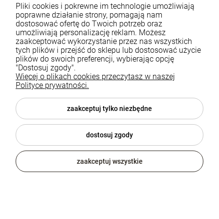
element wyposażenia sypialni
Pliki cookies i pokrewne im technologie umożliwiają
poprawne działanie strony, pomagają nam
dostosować ofertę do Twoich potrzeb oraz
Stolik nocny
to nieodłączny element każdej
umożliwiają personalizację reklam. Możesz
zaakceptować wykorzystanie przez nas wszystkich
sypialni. Choć może wydawać się małym i
tych plików i przejść do sklepu lub dostosować użycie
niepozornym meblem, jego rola w codziennym
plików do swoich preferencji, wybierając opcję
życiu jest nie do przecenienia. Stolik nocny to
"Dostosuj zgody".
Więcej o plikach cookies przeczytasz w naszej
miejsce, gdzie możemy umieścić lampkę nocną,
Polityce prywatności.
budzik, książkę, telefon czy szklankę wody. Jest
to także idealne miejsce do przechowywanie
zaakceptuj tylko niezbędne
rzeczy, które chcemy mieć pod ręką, ale
niekoniecznie na widoku – tu z pomocą
przychodzą szuflady i półki w stolikach nocnych.
dostosuj zgody
Styl i funkcjonalność stolików nocnych zależy
zaakceptuj wszystkie
od ich designu oraz materiałów, z jakich są
wykonane. Jednym z najbardziej popularnych
stylów ostatnich lat jest styl loftowy, który
charakteryzuje się surowością i prostotą formy, a
jednocześnie niezwykłą elegancją. Stoliki nocne