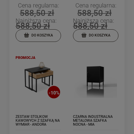
Cena regularna:
Cena regularna:
588,50 zł
588,50 zł
Najniższa cena:
Najniższa cena:
588,50 zł
588,50 zł
DO KOSZYKA
DO KOSZYKA
PROMOCJA
-
10
%
ZESTAW STOLIKÓW
CZARNA INDUSTRIALNA
KAWOWYCH Z SZAFKĄ NA
METALOWA SZAFKA
WYMIAR - ANDORA
NOCNA - MIA