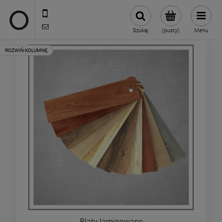
722 335 445
biuro@oneloft.pl
Szukaj
(pusty)
Menu
Blaty laminowane