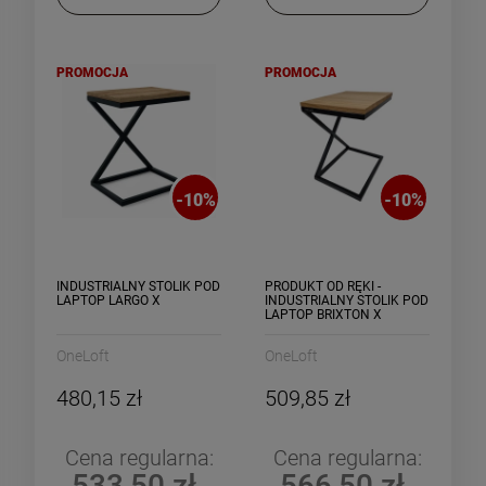
PROMOCJA
PROMOCJA
-
10
%
-
10
%
INDUSTRIALNY STOLIK POD
PRODUKT OD RĘKI -
LAPTOP LARGO X
INDUSTRIALNY STOLIK POD
LAPTOP BRIXTON X
OneLoft
OneLoft
480,15 zł
509,85 zł
Cena regularna:
Cena regularna:
533,50 zł
566,50 zł