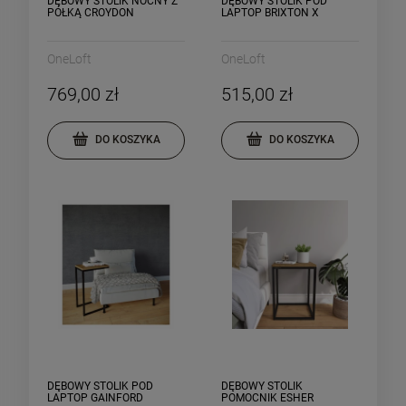
DĘBOWY STOLIK NOCNY Z
DĘBOWY STOLIK POD
PÓŁKĄ CROYDON
LAPTOP BRIXTON X
OneLoft
OneLoft
769,00 zł
515,00 zł
DO KOSZYKA
DO KOSZYKA
DĘBOWY STOLIK POD
DĘBOWY STOLIK
LAPTOP GAINFORD
POMOCNIK ESHER