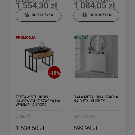
Najniższa cena:
Najniższa cena:
1 554,30 zł
1 084,05 zł
DO KOSZYKA
DO KOSZYKA
PROMOCJA
NOWOŚĆ
-
10
%
ZESTAW STOLIKÓW
BIAŁA METALOWA SZAFKA
KAWOWYCH Z SZAFKĄ NA
NA BUTY - SHIRLEY
WYMIAR - ANDORA
OneLoft
Jan Nowak
1 534,50 zł
599,99 zł