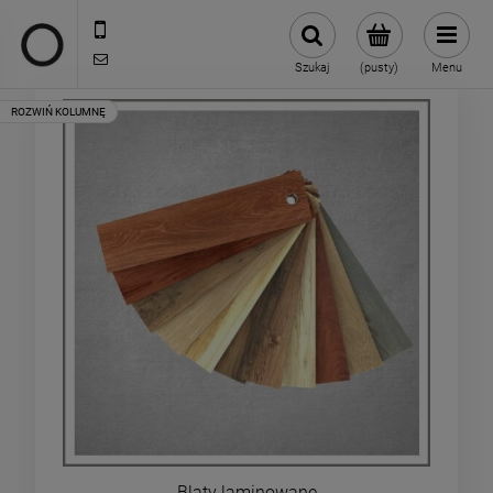
722 335 445
biuro@oneloft.pl
Szukaj
(pusty)
Menu
Blaty laminowane