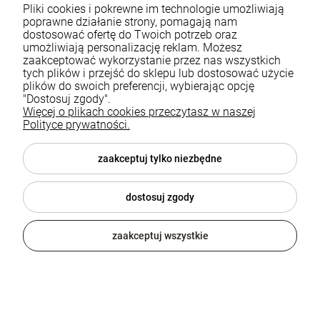
takie mają prosty, geometryczny design i są
Pliki cookies i pokrewne im technologie umożliwiają
wykonane z wysokiej jakości materiałów, takich
poprawne działanie strony, pomagają nam
dostosować ofertę do Twoich potrzeb oraz
jak stal malowana proszkowo i naturalne
umożliwiają personalizację reklam. Możesz
drewno. Taka kombinacja podkreśla surowość i
zaakceptować wykorzystanie przez nas wszystkich
elegancję loftowego stylu. Konsola industrialna
tych plików i przejść do sklepu lub dostosować użycie
plików do swoich preferencji, wybierając opcję
w przedpokoju może służyć jako miejsce na
"Dostosuj zgody".
klucze, a w salonie – jako podstawka pod
Więcej o plikach cookies przeczytasz w naszej
dekoracje lub rośliny.
Polityce prywatności.
Meble loftowe w stylu
zaakceptuj tylko niezbędne
industrialnym – dlaczego są
tak chętnie wybierane? Konsole
dostosuj zgody
drewniane są tym, czego
szukasz!
zaakceptuj wszystkie
Meble loftowe to popularny trend w aranżacji
wnętrz. Charakteryzują się one
minimalistycznym designem, a jednocześnie
wysoką funkcjonalnością. Możesz je