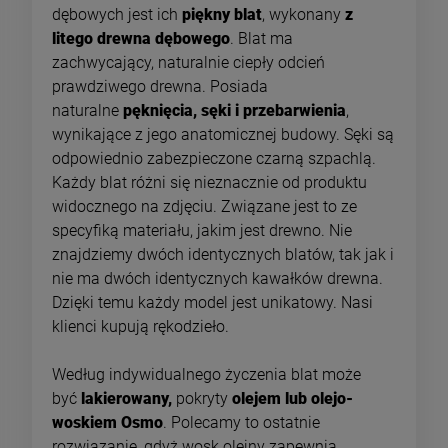
dębowych jest ich
piękny blat
, wykonany
z
litego drewna dębowego
. Blat ma
zachwycający, naturalnie ciepły odcień
prawdziwego drewna. Posiada
naturalne
pęknięcia, sęki i przebarwienia
,
wynikające z jego anatomicznej budowy. Sęki są
odpowiednio zabezpieczone czarną szpachlą.
Każdy blat różni się nieznacznie od produktu
widocznego na zdjęciu. Związane jest to ze
specyfiką materiału, jakim jest drewno. Nie
znajdziemy dwóch identycznych blatów, tak jak i
nie ma dwóch identycznych kawałków drewna.
Dzięki temu każdy model jest unikatowy. Nasi
klienci kupują rękodzieło.
Według indywidualnego życzenia blat może
być
lakierowany,
pokryty
olejem lub olejo-
woskiem Osmo
. Polecamy to ostatnie
rozwiązanie, gdyż wosk olejny zapewnia