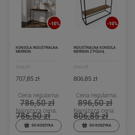
-
10
%
-
10
%
KONSOLA INDUSTRIALNA
INDUSTRIALNA KONSOLA
MERRION
MERRION Z PÓŁKĄ
OneLoft
OneLoft
707,85 zł
806,85 zł
Cena regularna:
Cena regularna:
786,50 zł
896,50 zł
Najniższa cena:
Najniższa cena:
786,50 zł
806,85 zł
DO KOSZYKA
DO KOSZYKA