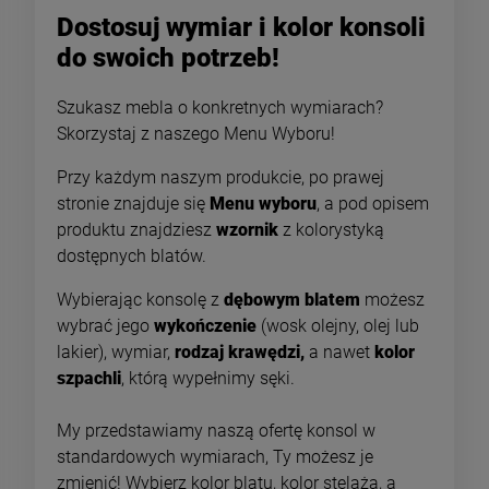
Dostosuj wymiar i kolor konsoli
do swoich potrzeb!
Szukasz mebla o konkretnych wymiarach?
Skorzystaj z naszego Menu Wyboru!
Przy każdym naszym produkcie, po prawej
stronie znajduje się
Menu wyboru
, a pod opisem
produktu znajdziesz
wzornik
z kolorystyką
dostępnych blatów.
-
10
%
-
10
Wybierając konsolę z
dębowym blatem
możesz
REGAŁ DO PRZEDPOKOJU
OD RĘKI - INDUSTRIALNA
wybrać jego
wykończenie
(wosk olejny, olej lub
Z PÓŁKAMI I HACZYKAMI
PÓŁKA KUCHENNA Z
lakier), wymiar,
rodzaj krawędzi,
a nawet
kolor
- DUERO
METALOWYM BLATEM
1 163,25 zł
1 202,85 zł
INNIS
szpachli
, którą wypełnimy sęki.
Cena regularna:
Cena regularna:
1 292,50 zł
1 336,50 zł
My przedstawiamy naszą ofertę konsol w
standardowych wymiarach, Ty możesz je
Najniższa cena:
Najniższa cena:
1 163,25 zł
1 336,50 zł
zmienić! Wybierz kolor blatu, kolor stelaża, a