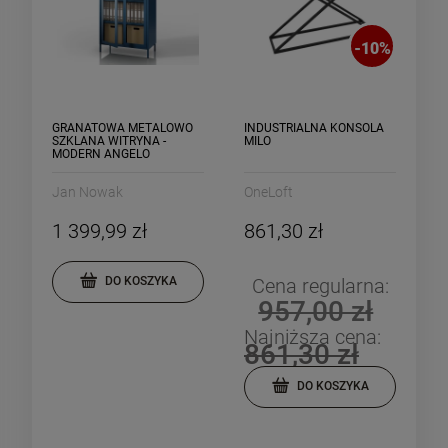
-
10
%
GRANATOWA METALOWO
INDUSTRIALNA KONSOLA
SZKLANA WITRYNA -
MILO
MODERN ANGELO
Jan Nowak
OneLoft
1 399,99 zł
861,30 zł
Cena regularna:
DO KOSZYKA
957,00 zł
Najniższa cena:
861,30 zł
DO KOSZYKA