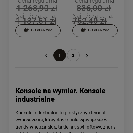
Cena regularna:
Cena regularna:
1 263,90 zł
836,00 zł
Najniższa cena:
Najniższa cena:
1 137,51 zł
752,40 zł
DO KOSZYKA
DO KOSZYKA
1
2
«
»
Konsole na wymiar. Konsole
industrialne
Konsole industrialne to praktyczny element
wyposażenia, który doskonale wpisuje się w
trendy wnętrzarskie, takie jak styl loftowy, znany