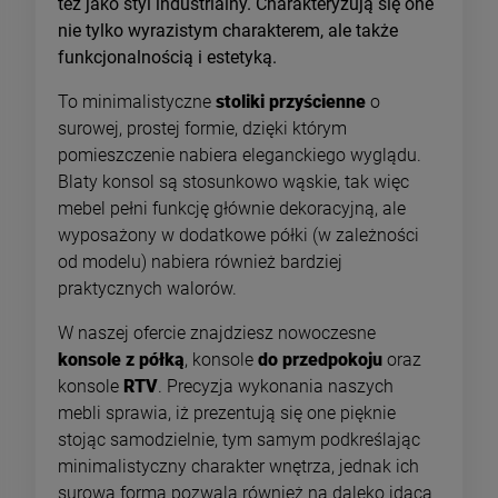
też jako styl industrialny. Charakteryzują się one
nie tylko wyrazistym charakterem, ale także
funkcjonalnością i estetyką.
To minimalistyczne
stoliki przyścienne
o
surowej, prostej formie, dzięki którym
pomieszczenie nabiera eleganckiego wyglądu.
Blaty konsol są stosunkowo wąskie, tak więc
mebel pełni funkcję głównie dekoracyjną, ale
wyposażony w dodatkowe półki (w zależności
od modelu) nabiera również bardziej
praktycznych walorów.
W naszej ofercie znajdziesz nowoczesne
konsole z półką
, konsole
do przedpokoju
oraz
konsole
RTV
. Precyzja wykonania naszych
mebli sprawia, iż prezentują się one pięknie
stojąc samodzielnie, tym samym podkreślając
minimalistyczny charakter wnętrza, jednak ich
surowa forma pozwala również na daleko idącą