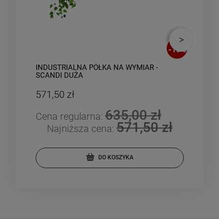
-
10
%
INDUSTRIALNA PÓŁKA NA WYMIAR -
IND
SCANDI DUŻA
SZA
571,50 zł
737
635,00 zł
Cena regularna:
Cen
571,50 zł
Najniższa cena:
DO KOSZYKA