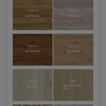
D1035 OW
D3276 MX
Dąb Pradawny
Dąb Ancona
D2419 OW
D4225 OV
Dąb Antyczny
Dąb Artisan
D4430 OV
D4032
Dąb Biszkoptowy
Dąb Beżowy
D4032