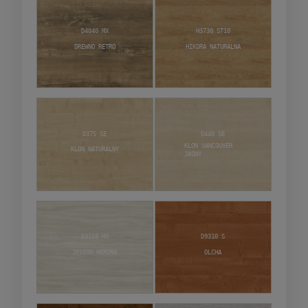
D4040 MX
H3730 ST10
Drewno retro
Hikora naturalna
D375 SE
D440 SE
Klon Vancouver
Klon naturalny
jasny
D3158 MX
D9310 S
Jesion Werona
Olcha