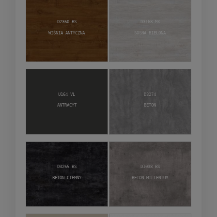
D2360 BS
D3168 MX
Wiśnia Antyczna
Sosna Bielona
U164 VL
D3274
Antracyt
Beton
D3265 BS
D1038 BS
Beton Ciemny
Beton Millenium