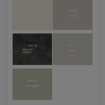
D3266
5981 BS
Jaśminowy
Kaszmir
D1032 BS
U112 VL
Miedziany
Popiel
zmierzch
D1032 BS
Szary Łąkowy