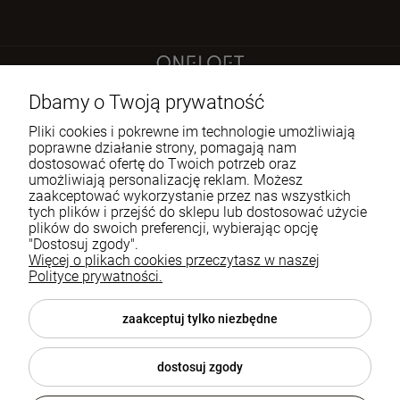
Sokoła 21 LU 2
Dbamy o Twoją prywatność
60-644 Poznań
Pliki cookies i pokrewne im technologie umożliwiają
poprawne działanie strony, pomagają nam
dostosować ofertę do Twoich potrzeb oraz
722 335 445
umożliwiają personalizację reklam. Możesz
biuro@oneloft.pl
zaakceptować wykorzystanie przez nas wszystkich
tych plików i przejść do sklepu lub dostosować użycie
plików do swoich preferencji, wybierając opcję
Pomoc
"Dostosuj zgody".
Więcej o plikach cookies przeczytasz w naszej
Polityce prywatności.
Moje konto
Płatności i dostawa
zaakceptuj tylko niezbędne
Informacje
dostosuj zgody
O nas