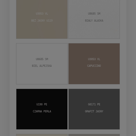
U3053 VL
U8685 SM
Beż Jasny U119
Biały Alaska
U8685 SM
U3053 VL
Biel alpejska
Capuccino
U190 PE
G0171 PE
Czarna Perła
Grafit jasny