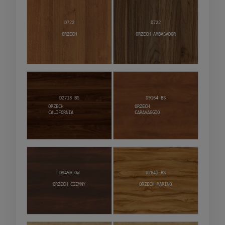
D722
D722
Orzech
Orzech Ambasador
D2713 BS
D9164 BS
Orzech
Orzech
California
Caravaggio
D9450 OW
D2841 BS
Orzech Ciemny
Orzech Marino