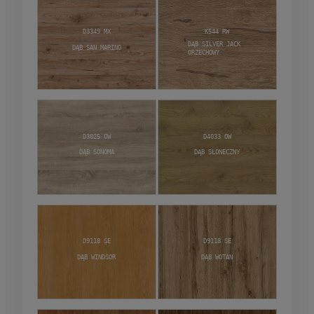
D3349 MX
K544 RW
Dąb Silver Jack
Dąb San Marino
Orzechowy
D3025 OW
D4033 OW
Dąb Sonoma
Dąb Słoneczny
D9118 SE
D9118 SE
Dąb Windsor
Dąb Wotan