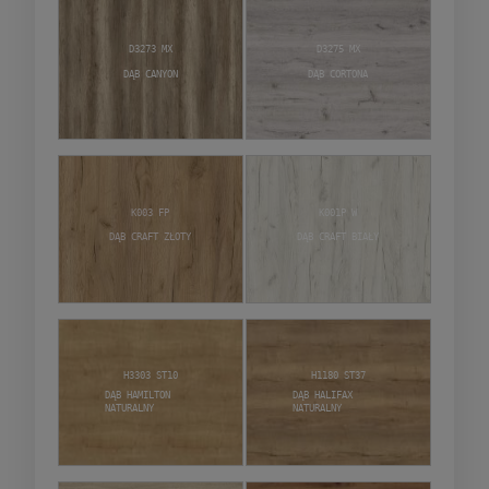
D3273 MX
D3275 MX
Dąb Canyon
Dąb Cortona
K003 FP
K001P W
Dąb craft złoty
Dąb craft biały
H3303 ST10
H1180 ST37
Dąb Hamilton
Dąb Halifax
Naturalny
naturalny