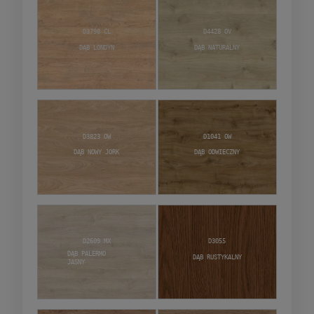
D3798 CL
D4428 OV
Dąb Londyn
Dąb Naturalny
D3823 OW
D1041 OW
Dąb Nowy Jork
Dąb Odwieczny
D2609 MX
D3055
Dąb Palermo
Dąb Rustykalny
jasny