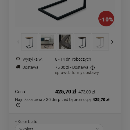
-
10
%
Wysyłka w:
8 - 14 dni roboczych
Dostawa:
75,00 zł
- Dostawa
sprawdź formy dostawy
Cena nie zawiera ewentualnych kosztów płatności
425,70 zł
Cena:
473,00 zł
Najniższa cena z 30 dni przed tą promocją:
425,70 zł
Jeżeli produkt jest sprzedawany krócej
niż 30 dni, wyświetlana jest najniższa
*
Kolor blatu:
cena od momentu, kiedy produkt pojawił
się w sprzedaży.