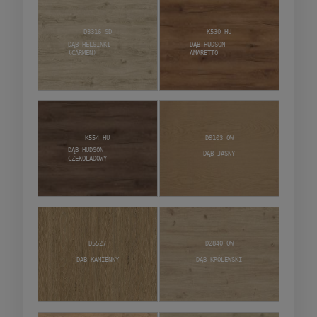
D3316 SD
K530 HU
Dąb Helsinki
Dąb Hudson
(Carmen)
Amaretto
K554 HU
D9103 OW
Dąb Hudson
Dąb Jasny
Czekoladowy
D5527
D2840 OW
Dąb Kamienny
Dąb Królewski