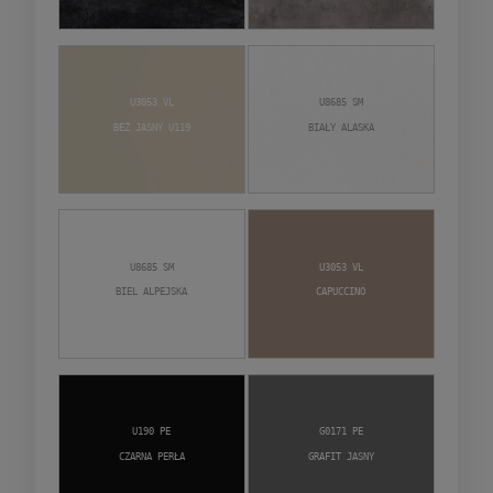
U3053 VL
U8685 SM
Beż Jasny U119
Biały Alaska
U8685 SM
U3053 VL
Biel alpejska
Capuccino
U190 PE
G0171 PE
Czarna Perła
Grafit jasny