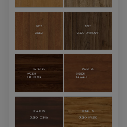
D722
D722
Orzech
Orzech Ambasador
D2713 BS
D9164 BS
Orzech
Orzech
California
Caravaggio
D9450 OW
D2841 BS
Orzech Ciemny
Orzech Marino