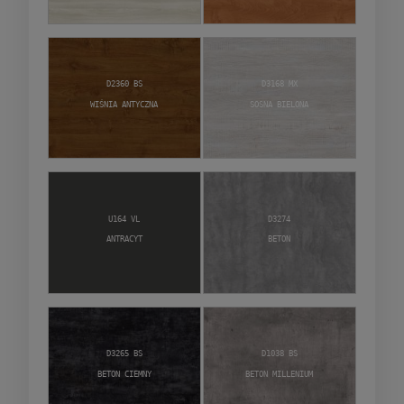
D2360 BS
D3168 MX
Wiśnia Antyczna
Sosna Bielona
U164 VL
D3274
Antracyt
Beton
D3265 BS
D1038 BS
Beton Ciemny
Beton Millenium