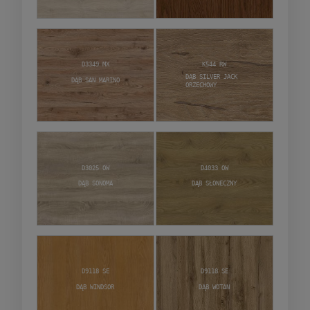
D3349 MX
K544 RW
Dąb Silver Jack
Dąb San Marino
Orzechowy
D3025 OW
D4033 OW
Dąb Sonoma
Dąb Słoneczny
D9118 SE
D9118 SE
Dąb Windsor
Dąb Wotan