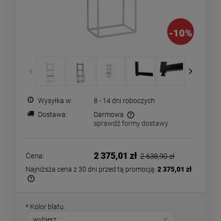
-
10
%
Wysyłka w:
8 - 14 dni roboczych
Dostawa:
Darmowa
sprawdź formy dostawy
Cena nie zawiera ewentualnych kosztów płatności
2 375,01 zł
Cena:
2 638,90 zł
Najniższa cena z 30 dni przed tą promocją:
2 375,01 zł
Jeżeli produkt jest sprzedawany krócej
niż 30 dni, wyświetlana jest najniższa
*
Kolor blatu:
cena od momentu, kiedy produkt pojawił
się w sprzedaży.