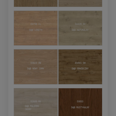
D3798 CL
D4428 OV
Dąb Londyn
Dąb Naturalny
D3823 OW
D1041 OW
Dąb Nowy Jork
Dąb Odwieczny
D2609 MX
D3055
Dąb Palermo
Dąb Rustykalny
jasny