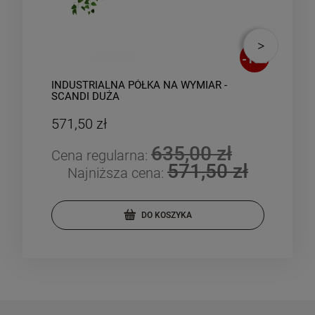
-
10
%
INDUSTRIALNA PÓŁKA NA WYMIAR -
IND
SCANDI DUŻA
SZA
571,50 zł
737
635,00 zł
Cena regularna:
Cen
571,50 zł
Najniższa cena:
DO KOSZYKA