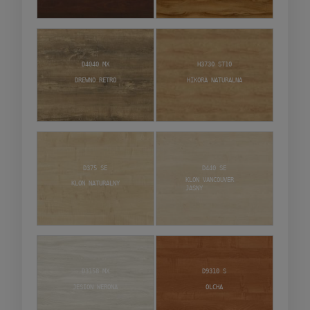
D4040 MX
H3730 ST10
Drewno retro
Hikora naturalna
D375 SE
D440 SE
Klon Vancouver
Klon naturalny
jasny
D3158 MX
D9310 S
Jesion Werona
Olcha