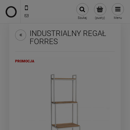
722 335 445
biuro@oneloft.pl
Szukaj
(pusty)
Menu
INDUSTRIALNY REGAŁ
FORRES
PROMOCJA