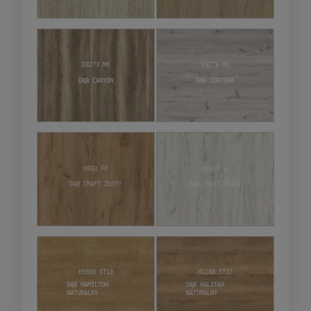
D3273 MX
D3275 MX
Dąb Canyon
Dąb Cortona
K003 FP
K001P W
Dąb craft złoty
Dąb craft biały
H3303 ST10
H1180 ST37
Dąb Hamilton
Dąb Halifax
Naturalny
naturalny