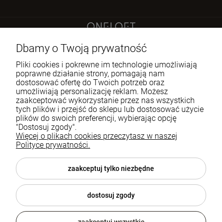
Sokoła 21 LU 2
Dbamy o Twoją prywatność
60-644 Poznań
Pliki cookies i pokrewne im technologie umożliwiają
poprawne działanie strony, pomagają nam
dostosować ofertę do Twoich potrzeb oraz
722 335 445
umożliwiają personalizację reklam. Możesz
biuro@oneloft.pl
zaakceptować wykorzystanie przez nas wszystkich
tych plików i przejść do sklepu lub dostosować użycie
plików do swoich preferencji, wybierając opcję
Pomoc
"Dostosuj zgody".
Więcej o plikach cookies przeczytasz w naszej
Polityce prywatności.
Moje konto
Płatności i dostawa
zaakceptuj tylko niezbędne
Informacje
dostosuj zgody
O nas