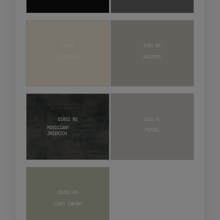
D3266
5981 BS
Jaśminowy
Kaszmir
D1032 BS
U112 VL
Miedziany
Popiel
zmierzch
D1032 BS
Szary Łąkowy