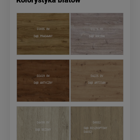
Kolorystyka blatów
D1035 OW
D3276 MX
Dąb Pradawny
Dąb Ancona
D2419 OW
D4225 OV
Dąb Antyczny
Dąb Artisan
D4430 OV
D4032
Dąb Biszkoptowy
Dąb Beżowy
D4032