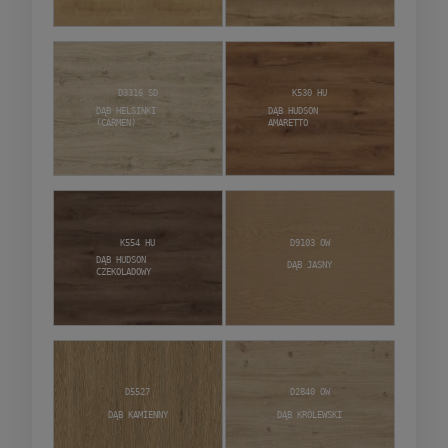
D3316 SD
K530 HU
Dąb Helsinki
Dąb Hudson
(Carmen)
Amaretto
K554 HU
D9103 OW
Dąb Hudson
Dąb Jasny
Czekoladowy
D5527
D2840 OW
Dąb Kamienny
Dąb Królewski