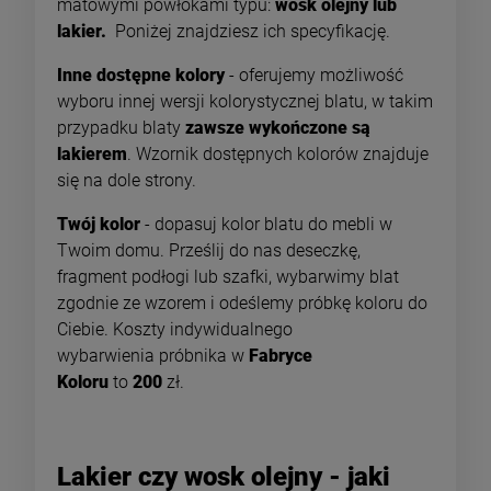
matowymi powłokami typu:
wosk olejny lub
lakier.
Poniżej znajdziesz ich specyfikację.
Inne dostępne kolory
- oferujemy możliwość
wyboru innej wersji kolorystycznej blatu, w takim
przypadku blaty
zawsze wykończone są
lakierem
. Wzornik dostępnych kolorów
znajduje
się na dole strony.
Twój kolor
- dopasuj kolor blatu do mebli w
Twoim domu. Prześlij do nas deseczkę,
fragment podłogi lub szafki, wybarwimy blat
zgodnie ze wzorem i odeślemy próbkę koloru do
Ciebie. Koszty indywidualnego
wybarwienia próbnika w
Fabryce
Koloru
to
200
zł.
Lakier czy wosk olejny - jaki