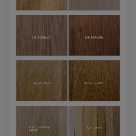
Dąb popielaty
Dąb brunatny
Orzech jasny
Orzech ciemny
Efekt surowego
Twój kolor
drewna