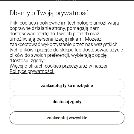
Sokoła 21 LU 2
Dbamy o Twoją prywatność
60-644 Poznań
Pliki cookies i pokrewne im technologie umożliwiają
poprawne działanie strony, pomagają nam
dostosować ofertę do Twoich potrzeb oraz
722 335 445
umożliwiają personalizację reklam. Możesz
biuro@oneloft.pl
zaakceptować wykorzystanie przez nas wszystkich
tych plików i przejść do sklepu lub dostosować użycie
plików do swoich preferencji, wybierając opcję
Pomoc
"Dostosuj zgody".
Więcej o plikach cookies przeczytasz w naszej
Polityce prywatności.
Moje konto
Płatności i dostawa
zaakceptuj tylko niezbędne
Informacje
dostosuj zgody
O nas
zaakceptuj wszystkie