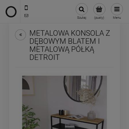
722 335 445
biuro@oneloft.pl
Szukaj
(pusty)
Menu
METALOWA KONSOLA Z
DĘBOWYM BLATEM I
METALOWĄ PÓŁKĄ
DETROIT