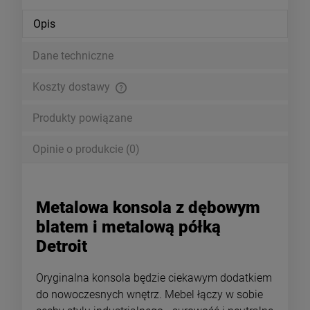
Opis
Dane techniczne
Koszty dostawy
Cena nie zawiera ewentualnych kosztów płatności
Produkty powiązane
Opinie o produkcie (0)
Metalowa konsola z dębowym
blatem i metalową półką
Detroit
Oryginalna konsola będzie ciekawym dodatkiem
do nowoczesnych wnętrz. Mebel łączy w sobie