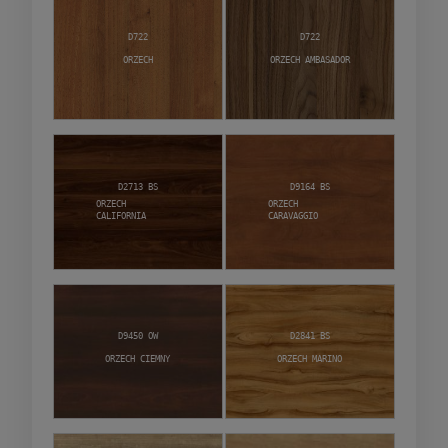
D722
D722
Orzech
Orzech Ambasador
D2713 BS
D9164 BS
Orzech
Orzech
California
Caravaggio
D9450 OW
D2841 BS
Orzech Ciemny
Orzech Marino