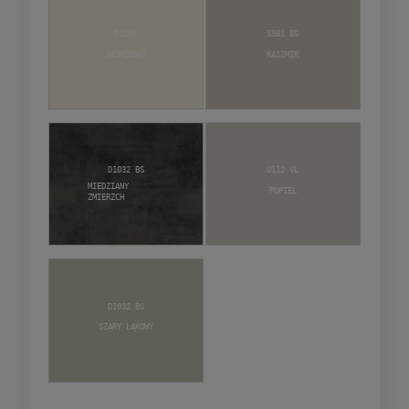
D3266
5981 BS
Jaśminowy
Kaszmir
D1032 BS
U112 VL
Miedziany
Popiel
zmierzch
D1032 BS
Szary Łąkowy