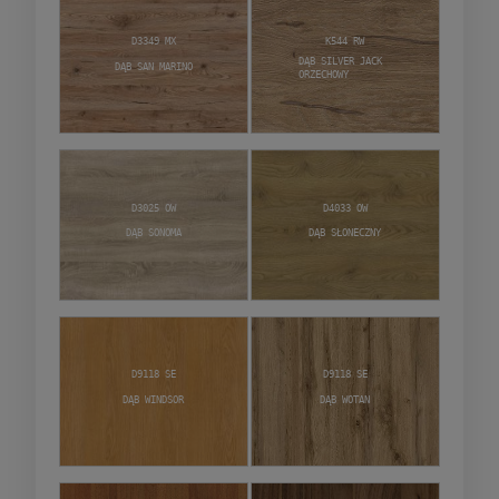
D3349 MX
K544 RW
Dąb Silver Jack
Dąb San Marino
Orzechowy
D3025 OW
D4033 OW
Dąb Sonoma
Dąb Słoneczny
D9118 SE
D9118 SE
Dąb Windsor
Dąb Wotan