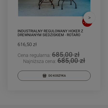
-
10
%
INDUSTRIALNY REGULOWANY HOKER Z
IND
DREWNIANYM SIEDZISKIEM - ROTARO
PRA
616,50 zł
2 1
685,00 zł
Cena regularna:
Cen
685,00 zł
Najniższa cena:
Na
DO KOSZYKA