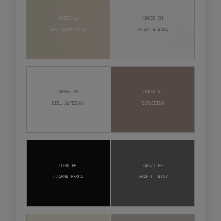
U3053 VL
U8685 SM
Beż Jasny U119
Biały Alaska
U8685 SM
U3053 VL
Biel alpejska
Capuccino
U190 PE
G0171 PE
Czarna Perła
Grafit jasny