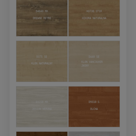
D4040 MX
H3730 ST10
Drewno retro
Hikora naturalna
D375 SE
D440 SE
Klon Vancouver
Klon naturalny
jasny
D3158 MX
D9310 S
Jesion Werona
Olcha