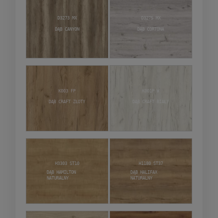
D3273 MX
D3275 MX
Dąb Canyon
Dąb Cortona
K003 FP
K001P W
Dąb craft złoty
Dąb craft biały
H3303 ST10
H1180 ST37
Dąb Hamilton
Dąb Halifax
Naturalny
naturalny