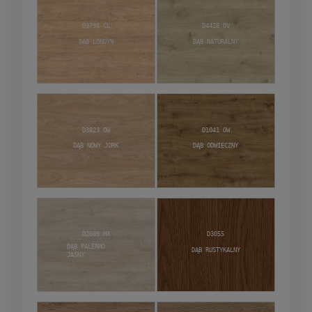
D3798 CL
D4428 OV
Dąb Londyn
Dąb Naturalny
D3823 OW
D1041 OW
Dąb Nowy Jork
Dąb Odwieczny
D2609 MX
D3055
Dąb Palermo
Dąb Rustykalny
jasny