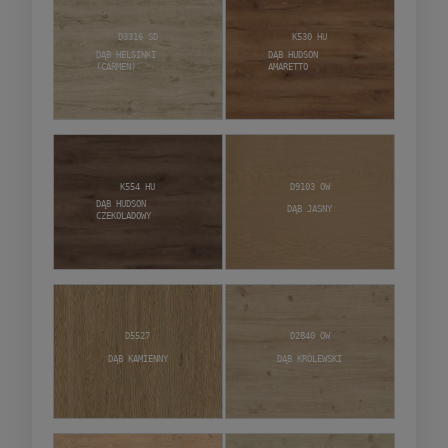
D3316 SD
K530 HU
Dąb Helsinki
Dąb Hudson
(Carmen)
Amaretto
K554 HU
D9103 OW
Dąb Hudson
Dąb Jasny
Czekoladowy
D5527
D2840 OW
Dąb Kamienny
Dąb Królewski