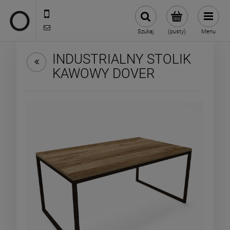
722 335 445
biuro@oneloft.pl
Szukaj
(pusty)
Menu
INDUSTRIALNY STOLIK
KAWOWY DOVER