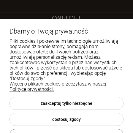
Sokoła 21 LU 2
Dbamy o Twoją prywatność
60-644 Poznań
Pliki cookies i pokrewne im technologie umożliwiają
poprawne działanie strony, pomagają nam
dostosować ofertę do Twoich potrzeb oraz
722 335 445
umożliwiają personalizację reklam. Możesz
biuro@oneloft.pl
zaakceptować wykorzystanie przez nas wszystkich
tych plików i przejść do sklepu lub dostosować użycie
plików do swoich preferencji, wybierając opcję
Pomoc
"Dostosuj zgody".
Więcej o plikach cookies przeczytasz w naszej
Polityce prywatności.
Moje konto
Płatności i dostawa
zaakceptuj tylko niezbędne
Informacje
dostosuj zgody
O nas