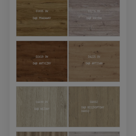
D1035 OW
D3276 MX
Dąb Pradawny
Dąb Ancona
D2419 OW
D4225 OV
Dąb Antyczny
Dąb Artisan
D4430 OV
D4032
Dąb Biszkoptowy
Dąb Beżowy
D4032