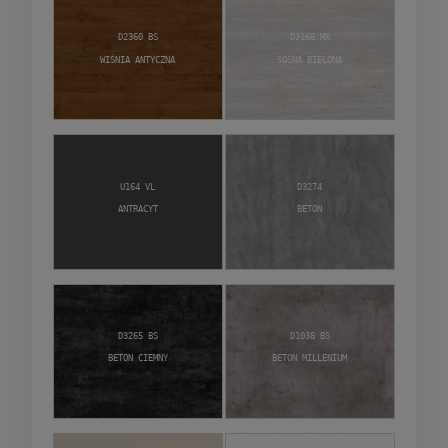
D2360 BS
D3168 MX
Wiśnia Antyczna
Sosna Bielona
U164 VL
D3274
Antracyt
Beton
D3265 BS
D1038 BS
Beton Ciemny
Beton Millenium