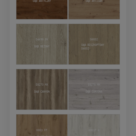
Dąb Antyczny
Dąb Artisan
D4430 OV
D4032
Dąb Biszkoptowy
Dąb Beżowy
D4032
D3273 MX
D3275 MX
Dąb Canyon
Dąb Cortona
K003 FP
K001P W