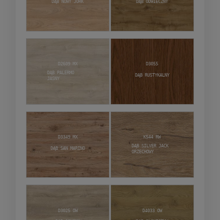
Dąb Nowy Jork
Dąb Odwieczny
D2609 MX
D3055
Dąb Palermo
Dąb Rustykalny
jasny
D3349 MX
K544 RW
Dąb Silver Jack
Dąb San Marino
Orzechowy
D3025 OW
D4033 OW