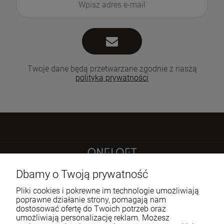
Twoje dane będą przetwarzane zgodnie z naszą
polityką prywatności
Sokoła 21 LU 2
Dbamy o Twoją prywatność
60-644 Poznań
Pliki cookies i pokrewne im technologie umożliwiają
poprawne działanie strony, pomagają nam
dostosować ofertę do Twoich potrzeb oraz
722 335 445
umożliwiają personalizację reklam. Możesz
biuro@oneloft.pl