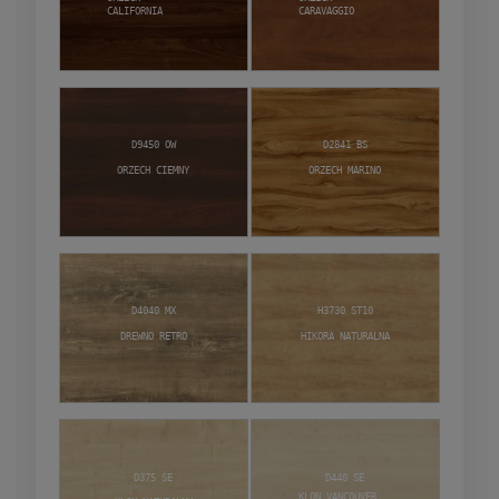
California
Caravaggio
D9450 OW
D2841 BS
Orzech Ciemny
Orzech Marino
D4040 MX
H3730 ST10
Drewno retro
Hikora naturalna
D375 SE
D440 SE
Klon Vancouver