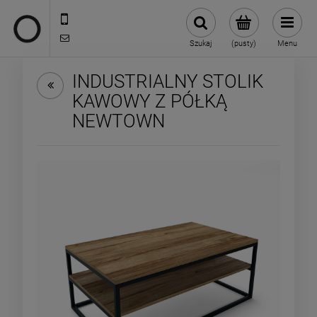
722 335 445
biuro@oneloft.pl
Szukaj
(pusty)
Menu
INDUSTRIALNY STOLIK
KAWOWY Z PÓŁKĄ
NEWTOWN