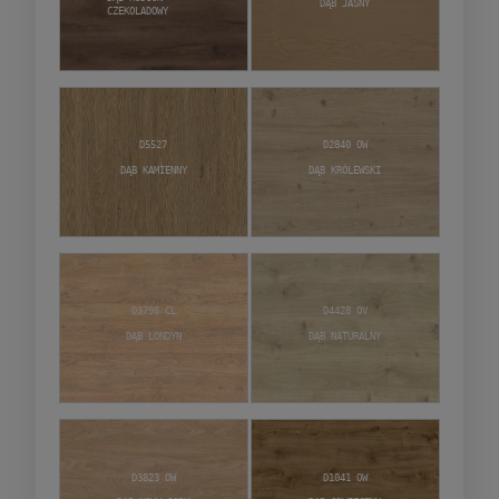
Dąb Jasny
Czekoladowy
D5527
D2840 OW
Dąb Kamienny
Dąb Królewski
D3798 CL
D4428 OV
Dąb Londyn
Dąb Naturalny
D3823 OW
D1041 OW