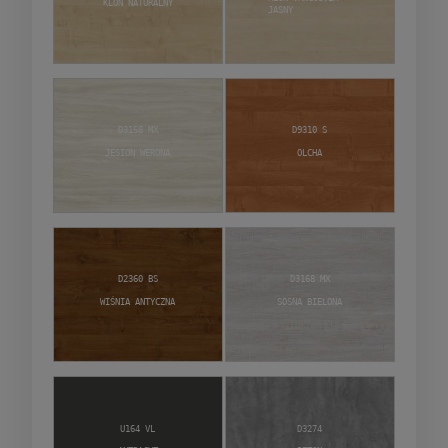
Klon naturalny
jasny
D3158 MX
D9310 S
Jesion Werona
Olcha
D2360 BS
D3168 MX
Wiśnia Antyczna
Sosna Bielona
U164 VL
D3274