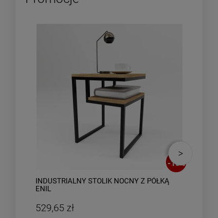
-
10
%
INDUSTRIALNY STOLIK NOCNY Z PÓŁKĄ
IND
ENIL
SZA
529,65 zł
737