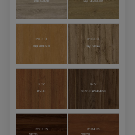
Dąb Sonoma
Dąb Słoneczny
D9118 SE
D9118 SE
Dąb Windsor
Dąb Wotan
D722
D722
Orzech
Orzech Ambasador
D2713 BS
D9164 BS
Orzech
Orzech