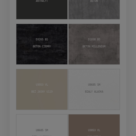
Antracyt
Beton
D3265 BS
D1038 BS
Beton Ciemny
Beton Millenium
U3053 VL
U8685 SM
Beż Jasny U119
Biały Alaska
U8685 SM
U3053 VL