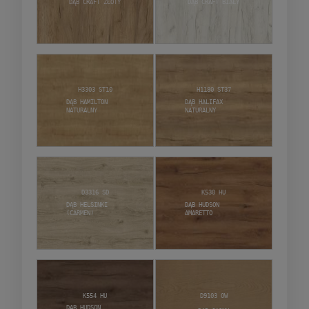
Dąb craft złoty
Dąb craft biały
H3303 ST10
H1180 ST37
Dąb Hamilton
Dąb Halifax
Naturalny
naturalny
D3316 SD
K530 HU
Dąb Helsinki
Dąb Hudson
(Carmen)
Amaretto
K554 HU
D9103 OW
Dąb Hudson