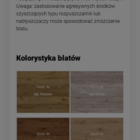
Uwaga: zastosowanie agresywnych środków
czyszczących typu rozpuszczalnik lub
nabłyszczaczy może spowodować zniszczenie
blatu.
Kolorystyka blatów
D1035 OW
D3276 MX
Dąb Pradawny
Dąb Ancona
D2419 OW
D4225 OV