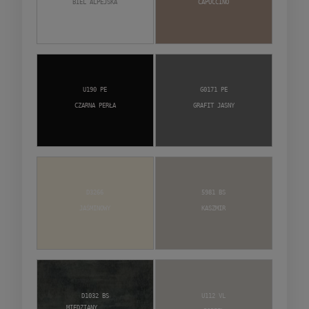
Biel alpejska
Capuccino
U190 PE
G0171 PE
Czarna Perła
Grafit jasny
D3266
5981 BS
Jaśminowy
Kaszmir
D1032 BS
U112 VL
Miedziany