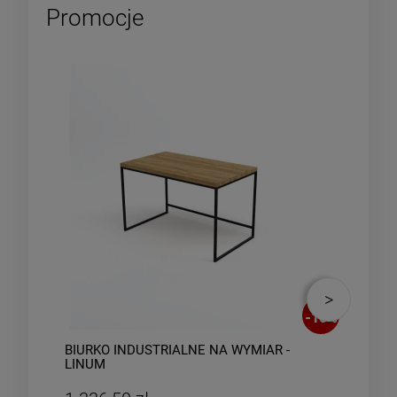
Promocje
-
10
%
BIURKO INDUSTRIALNE NA WYMIAR -
IND
LINUM
WYM