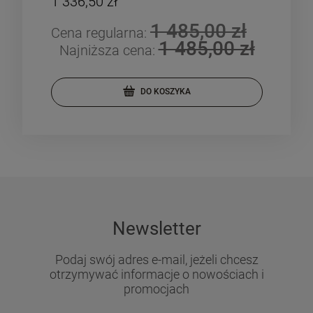
1 336,50 zł
1 5
1 485,00 zł
Cena regularna:
Cen
1 485,00 zł
Najniższa cena:
Na
DO KOSZYKA
Newsletter
Podaj swój adres e-mail, jeżeli chcesz
otrzymywać informacje o nowościach i
promocjach