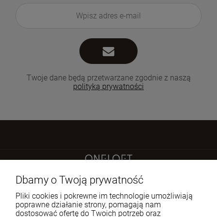
Twoje dane będą przetwarzane zgodnie z naszą
polityką prywatności
Sokoła 21 LU 2
Dbamy o Twoją prywatność
60-644 Poznań
Pliki cookies i pokrewne im technologie umożliwiają
poprawne działanie strony, pomagają nam
dostosować ofertę do Twoich potrzeb oraz
722 335 445