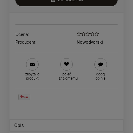
Ocena:
Producent:
Nowodvorski
zapytaj o
poleć
dodaj
produkt
znajomemu
opinię
Opis