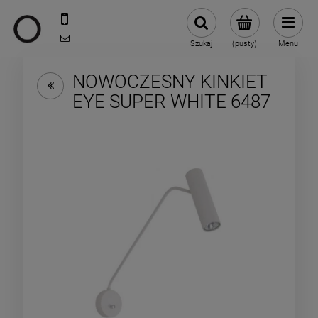
722 335 445
biuro@oneloft.pl
Szukaj
(pusty)
Menu
NOWOCZESNY KINKIET
EYE SUPER WHITE 6487