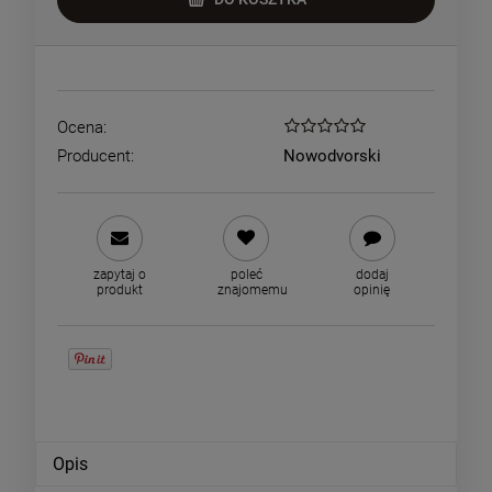
Ocena:
Producent:
Nowodvorski
zapytaj o
poleć
dodaj
produkt
znajomemu
opinię
Opis