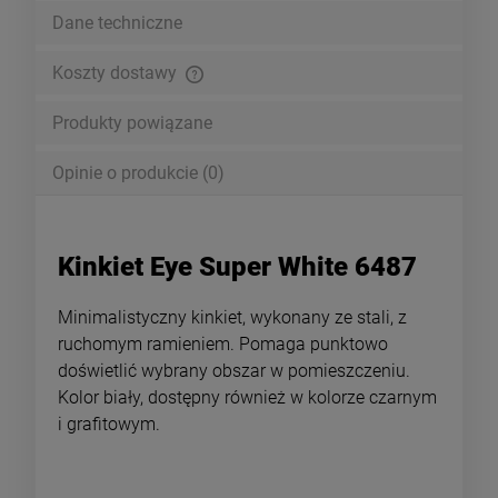
Dane techniczne
Koszty dostawy
Cena nie zawiera ewentualnych kosztów płatności
Produkty powiązane
Opinie o produkcie (0)
Kinkiet Eye Super White 6487
Minimalistyczny kinkiet, wykonany ze stali, z
ruchomym ramieniem. Pomaga punktowo
doświetlić wybrany obszar w pomieszczeniu.
Kolor biały, dostępny również w kolorze czarnym
i grafitowym.