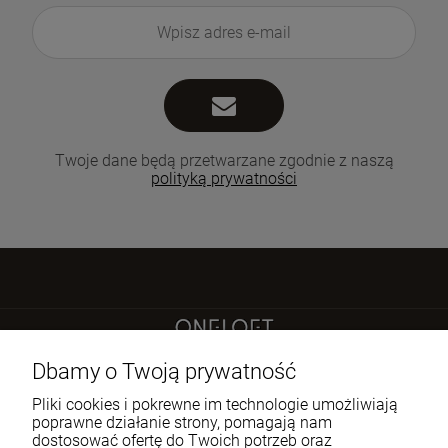
Twoje dane będą przetwarzane zgodnie z naszą
polityką prywatności
Sokoła 21 LU 2
Dbamy o Twoją prywatność
60-644 Poznań
Pliki cookies i pokrewne im technologie umożliwiają
poprawne działanie strony, pomagają nam
dostosować ofertę do Twoich potrzeb oraz
722 335 445