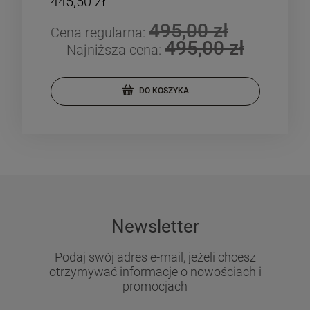
445,50 zł
777
495,00 zł
Cena regularna:
Cen
495,00 zł
Najniższa cena:
DO KOSZYKA
Newsletter
Podaj swój adres e-mail, jeżeli chcesz
otrzymywać informacje o nowościach i
promocjach