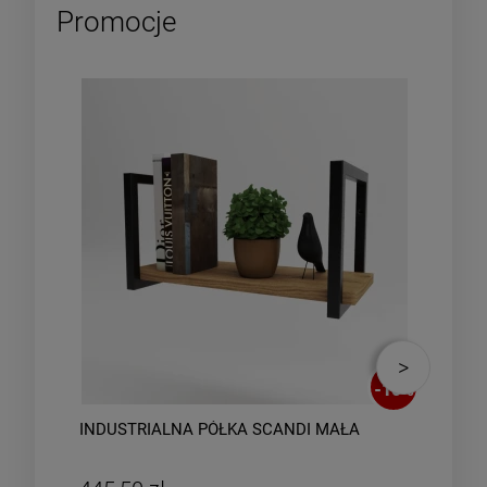
Promocje
-
10
%
INDUSTRIALNA PÓŁKA SCANDI MAŁA
IND
PÓŁ