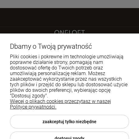
Sokoła 21 LU 2
Dbamy o Twoją prywatność
60-644 Poznań
Pliki cookies i pokrewne im technologie umożliwiają
poprawne działanie strony, pomagają nam
dostosować ofertę do Twoich potrzeb oraz
722 335 445
umożliwiają personalizację reklam. Możesz
biuro@oneloft.pl
zaakceptować wykorzystanie przez nas wszystkich
tych plików i przejść do sklepu lub dostosować użycie
plików do swoich preferencji, wybierając opcję
Pomoc
"Dostosuj zgody".
Więcej o plikach cookies przeczytasz w naszej
Polityce prywatności.
Moje konto
Płatności i dostawa
zaakceptuj tylko niezbędne
Informacje
dostosuj zgody