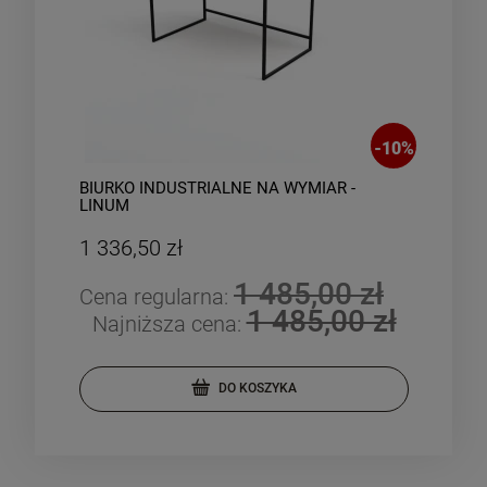
-
10
%
BIURKO INDUSTRIALNE NA WYMIAR -
IND
LINUM
WYM
1 336,50 zł
1 5
1 485,00 zł
Cena regularna:
Cen
1 485,00 zł
Najniższa cena:
Na
DO KOSZYKA