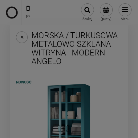
722 335 445
biuro@oneloft.pl
Szukaj
(pusty)
Menu
MORSKA / TURKUSOWA
METALOWO SZKLANA
WITRYNA - MODERN
ANGELO
NOWOŚĆ