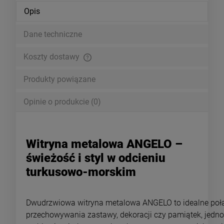
Opis
Dane techniczne
Koszty dostawy
Cena nie zawiera ewentualnych kosztów płatności
Produkty powiązane
Opinie o produkcie (0)
Witryna metalowa ANGELO –
świeżość i styl w odcieniu
turkusowo-morskim
Dwudrzwiowa witryna metalowa ANGELO to idealne połąc
przechowywania zastawy, dekoracji czy pamiątek, jednoc