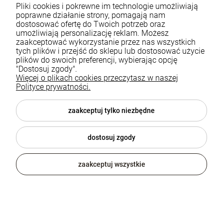
Pliki cookies i pokrewne im technologie umożliwiają
estetyk daje wyjątkowy efekt – elegancki, ale nienachalny, prosty,
poprawne działanie strony, pomagają nam
ale pełen charakteru.
dostosować ofertę do Twoich potrzeb oraz
umożliwiają personalizację reklam. Możesz
zaakceptować wykorzystanie przez nas wszystkich
tych plików i przejść do sklepu lub dostosować użycie
Styl vintage a meble loftowe – dlaczego się tak świetnie
plików do swoich preferencji, wybierając opcję
uzupełniają?
"Dostosuj zgody".
Więcej o plikach cookies przeczytasz w naszej
W świecie aranżacji wnętrz istnieje wiele inspiracji, ale jednym z
Polityce prywatności.
najciekawszych połączeń jest zestawienie mebli loftowych z
elementami w stylu vintage. Dlaczego to połączenie sprawdza się
zaakceptuj tylko niezbędne
doskonale?
dostosuj zgody
Styl vintage to hołd dla przeszłości – pełen uroku, nostalgii i
niepowtarzalnych detali. Charakteryzuje się obecnością mebli i
zaakceptuj wszystkie
dodatków stylizowanych na przedmioty z minionych dekad lub
autentycznych antyków, które niosą ze sobą historię i klimat
dawnych lat. Ciepła kolorystyka, miękkie tkaniny, zdobione detale
oraz klasyczne formy sprawiają, że wnętrza w stylu vintage emanują
przytulnością i elegancją. W zestawieniu z surowym, industrialnym