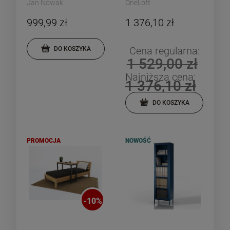
Jan Nowak
OneLoft
999,99 zł
1 376,10 zł
Cena regularna:
DO KOSZYKA
1 529,00 zł
Najniższa cena:
1 376,10 zł
DO KOSZYKA
PROMOCJA
NOWOŚĆ
-
10
%