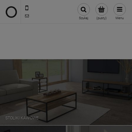
722 335 445
biuro@oneloft.pl
Szukaj
(pusty)
Menu
STOLIKI KAWOWE