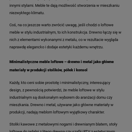
innymi stylami. Meble te dają możliwość stworzenia w mieszkaniu
niezwykłego klimatu.
Coś, na co jeszcze warto zwrócić uwagę, jeśli chodzi o loftowe
meble w stylu industrialnym, to ich konstrukcja. Drewno łączy się w
nich z elementami wykonanymi z metalu, co w rezultacie wygląda
naprawdę elegancko i dodaje estetyki każdemu wnętrzu.
Minimalistyczne meble loftowe – drewno i metal jako główne
materiały w produkcji stolików, półek i konsol
Każdy, kto ceni sobie prostotę i minimalistyczny, interesujący
design, z pewnością potwierdzi, że meble loftowe w stylu
industrialnym są doskonałym wyborem do aranżacji domu czy
mieszkania. Drewno i metal, używane jako główne materiały w
produkcji, nadają meblom loftowym wyjątkowy charakter.
Stoliki kawowe z metalowymi nogami i drewnianym blatem, stoły
loftowe do jadalni z litego drewna czy szafki RTV z estetycznym