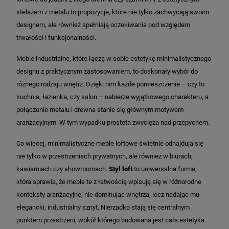
stelażem z metalu to propozycje, które nie tylko zachwycają swoim
designem, ale również spełniają oczekiwania pod względem
trwałości i funkcjonalności.
Meble industrialne, które łączą w sobie estetykę minimalistycznego
designu z praktycznym zastosowaniem, to doskonały wybór do
różnego rodzaju wnętrz. Dzięki nim każde pomieszczenie – czy to
kuchnia, łazienka, czy salon – nabierze wyjątkowego charakteru, a
połączenie metalu i drewna stanie się głównym motywem
aranżacyjnym. W tym wypadku prostota zwycięża nad przepychem.
Co więcej, minimalistyczne meble loftowe świetnie odnajdują się
nie tylko w przestrzeniach prywatnych, ale również w biurach,
kawiarniach czy showroomach.
Styl loft
to uniwersalna forma,
która sprawia, że meble te z łatwością wpisują się w różnorodne
konteksty aranżacyjne, nie dominując wnętrza, lecz nadając mu
elegancki, industrialny sznyt. Nierzadko stają się centralnym
punktem przestrzeni, wokół którego budowana jest cała estetyka