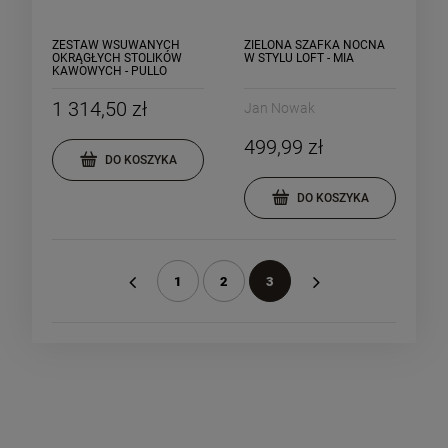
ZESTAW WSUWANYCH
ZIELONA SZAFKA NOCNA
OKRĄGŁYCH STOLIKÓW
W STYLU LOFT - MIA
KAWOWYCH - PULLO
1 314,50 zł
Jan Nowak
499,99 zł
DO KOSZYKA
DO KOSZYKA
1
2
3
«
»