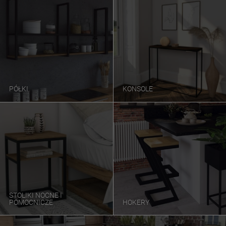
PÓŁKI
KONSOLE
STOLIKI NOCNE I
POMOCNICZE
HOKERY