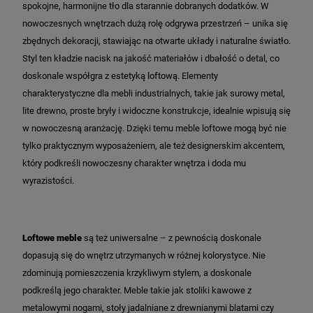
spokojne, harmonijne tło dla starannie dobranych dodatków. W
nowoczesnych wnętrzach dużą rolę odgrywa przestrzeń – unika się
zbędnych dekoracji, stawiając na otwarte układy i naturalne światło.
Styl ten kładzie nacisk na jakość materiałów i dbałość o detal, co
doskonale współgra z estetyką loftową. Elementy
charakterystyczne dla mebli industrialnych, takie jak surowy metal,
lite drewno, proste bryły i widoczne konstrukcje, idealnie wpisują się
w nowoczesną aranżację. Dzięki temu meble loftowe mogą być nie
tylko praktycznym wyposażeniem, ale też designerskim akcentem,
który podkreśli nowoczesny charakter wnętrza i doda mu
wyrazistości.
Loftowe meble
są też uniwersalne – z pewnością doskonale
dopasują się do wnętrz utrzymanych w różnej kolorystyce. Nie
zdominują pomieszczenia krzykliwym stylem, a doskonale
podkreślą jego charakter. Meble takie jak stoliki kawowe z
metalowymi nogami, stoły jadalniane z drewnianymi blatami czy