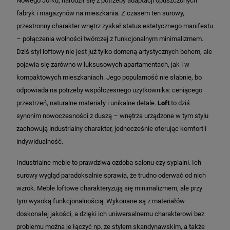
Nowego Jorku, narodził się z potrzeby adaptacji opuszczonych
fabryk i magazynów na mieszkania. Z czasem ten surowy,
przestronny charakter wnętrz zyskał status estetycznego manifestu
– połączenia wolności twórczej z funkcjonalnym minimalizmem.
Dziś styl loftowy nie jest już tylko domeną artystycznych bohem, ale
pojawia się zarówno w luksusowych apartamentach, jak i w
kompaktowych mieszkaniach. Jego popularność nie słabnie, bo
odpowiada na potrzeby współczesnego użytkownika: ceniącego
przestrzeń, naturalne materiały i unikalne detale.
Loft
to dziś
synonim nowoczesności z duszą – wnętrza urządzone w tym stylu
zachowują industrialny charakter, jednocześnie oferując komfort i
indywidualność.
Industrialne meble to prawdziwa ozdoba salonu czy sypialni. Ich
surowy wygląd paradoksalnie sprawia, że trudno oderwać od nich
wzrok. Meble loftowe charakteryzują się minimalizmem, ale przy
tym wysoką funkcjonalnością. Wykonane są z materiałów
doskonałej jakości, a dzięki ich uniwersalnemu charakterowi bez
problemu można je łączyć np. ze stylem skandynawskim, a także