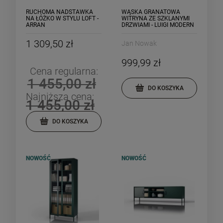
RUCHOMA NADSTAWKA
WĄSKA GRANATOWA
NA ŁÓŻKO W STYLU LOFT -
WITRYNA ZE SZKLANYMI
ARRAN
DRZWIAMI - LUIGI MODERN
1 309,50 zł
Jan Nowak
999,99 zł
Cena regularna:
1 455,00 zł
DO KOSZYKA
Najniższa cena:
1 455,00 zł
DO KOSZYKA
NOWOŚĆ
NOWOŚĆ