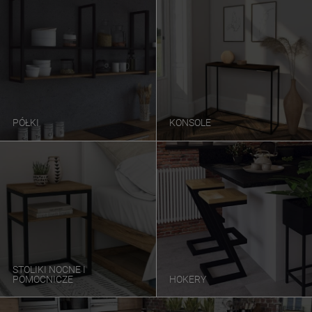
PÓŁKI
KONSOLE
STOLIKI NOCNE I
POMOCNICZE
HOKERY