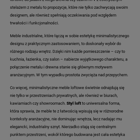
stelażem z metalu to propozycje, które nie tylko zachwycają swoim
designem, ale również spełniają oczekiwania pod względem
trwałości i funkcjonalności.
Meble industrialne, które łączą w sobie estetykę minimalistycznego
designu z praktycznym zastosowaniem, to doskonały wybór do
różnego rodzaju wnętrz. Dzięki nim każde pomieszczenie – czy to
kuchnia, łazienka, czy salon – nabierze wyjątkowego charakteru, a
połączenie metalu i drewna stanie się głównym motywem
aranżacyjnym. W tym wypadku prostota zwycięża nad przepychem.
Co więcej, minimalistyczne meble loftowe świetnie odnajdują się
nie tylko w przestrzeniach prywatnych, ale również w biurach,
kawiarniach czy showroomach.
Styl loft
to uniwersalna forma,
która sprawia, że meble te z łatwością wpisują się w różnorodne
konteksty aranżacyjne, nie dominując wnętrza, lecz nadając mu
elegancki, industrialny sznyt. Nierzadko stają się centralnym
punktem przestrzeni, wokół którego budowana jest cała estetyka