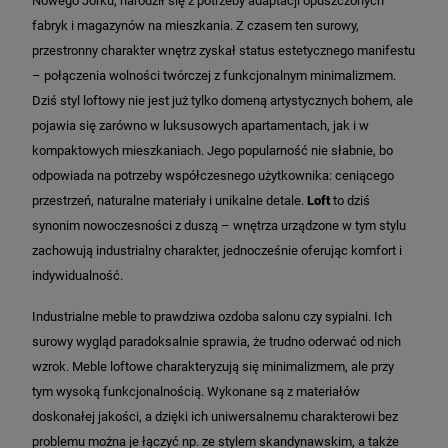
Nowego Jorku, narodził się z potrzeby adaptacji opuszczonych
fabryk i magazynów na mieszkania. Z czasem ten surowy,
przestronny charakter wnętrz zyskał status estetycznego manifestu
– połączenia wolności twórczej z funkcjonalnym minimalizmem.
Dziś styl loftowy nie jest już tylko domeną artystycznych bohem, ale
pojawia się zarówno w luksusowych apartamentach, jak i w
kompaktowych mieszkaniach. Jego popularność nie słabnie, bo
odpowiada na potrzeby współczesnego użytkownika: ceniącego
przestrzeń, naturalne materiały i unikalne detale.
Loft
to dziś
synonim nowoczesności z duszą – wnętrza urządzone w tym stylu
zachowują industrialny charakter, jednocześnie oferując komfort i
indywidualność.
Industrialne meble to prawdziwa ozdoba salonu czy sypialni. Ich
surowy wygląd paradoksalnie sprawia, że trudno oderwać od nich
wzrok. Meble loftowe charakteryzują się minimalizmem, ale przy
tym wysoką funkcjonalnością. Wykonane są z materiałów
doskonałej jakości, a dzięki ich uniwersalnemu charakterowi bez
problemu można je łączyć np. ze stylem skandynawskim, a także