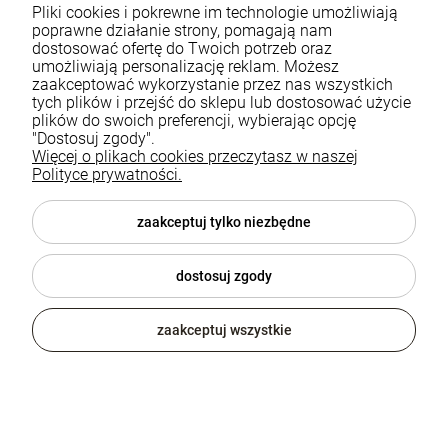
Pliki cookies i pokrewne im technologie umożliwiają
estetyk daje wyjątkowy efekt – elegancki, ale nienachalny, prosty,
poprawne działanie strony, pomagają nam
ale pełen charakteru.
dostosować ofertę do Twoich potrzeb oraz
umożliwiają personalizację reklam. Możesz
zaakceptować wykorzystanie przez nas wszystkich
tych plików i przejść do sklepu lub dostosować użycie
Styl vintage a meble loftowe – dlaczego się tak świetnie
plików do swoich preferencji, wybierając opcję
uzupełniają?
"Dostosuj zgody".
Więcej o plikach cookies przeczytasz w naszej
W świecie aranżacji wnętrz istnieje wiele inspiracji, ale jednym z
Polityce prywatności.
najciekawszych połączeń jest zestawienie mebli loftowych z
elementami w stylu vintage. Dlaczego to połączenie sprawdza się
zaakceptuj tylko niezbędne
doskonale?
dostosuj zgody
Styl vintage to hołd dla przeszłości – pełen uroku, nostalgii i
niepowtarzalnych detali. Charakteryzuje się obecnością mebli i
zaakceptuj wszystkie
dodatków stylizowanych na przedmioty z minionych dekad lub
autentycznych antyków, które niosą ze sobą historię i klimat
dawnych lat. Ciepła kolorystyka, miękkie tkaniny, zdobione detale
oraz klasyczne formy sprawiają, że wnętrza w stylu vintage emanują
przytulnością i elegancją. W zestawieniu z surowym, industrialnym