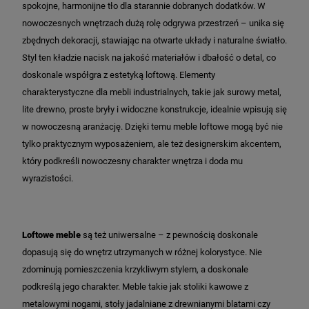
spokojne, harmonijne tło dla starannie dobranych dodatków. W
nowoczesnych wnętrzach dużą rolę odgrywa przestrzeń – unika się
zbędnych dekoracji, stawiając na otwarte układy i naturalne światło.
Styl ten kładzie nacisk na jakość materiałów i dbałość o detal, co
doskonale współgra z estetyką loftową. Elementy
charakterystyczne dla mebli industrialnych, takie jak surowy metal,
lite drewno, proste bryły i widoczne konstrukcje, idealnie wpisują się
w nowoczesną aranżację. Dzięki temu meble loftowe mogą być nie
tylko praktycznym wyposażeniem, ale też designerskim akcentem,
który podkreśli nowoczesny charakter wnętrza i doda mu
wyrazistości.
Loftowe meble
są też uniwersalne – z pewnością doskonale
dopasują się do wnętrz utrzymanych w różnej kolorystyce. Nie
zdominują pomieszczenia krzykliwym stylem, a doskonale
podkreślą jego charakter. Meble takie jak stoliki kawowe z
metalowymi nogami, stoły jadalniane z drewnianymi blatami czy