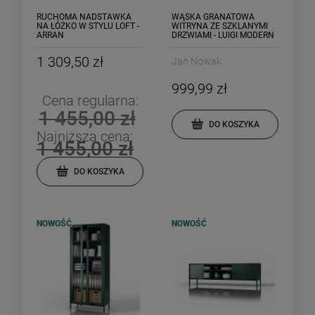
RUCHOMA NADSTAWKA
WĄSKA GRANATOWA
NA ŁÓŻKO W STYLU LOFT -
WITRYNA ZE SZKLANYMI
ARRAN
DRZWIAMI - LUIGI MODERN
1 309,50 zł
Jan Nowak
999,99 zł
Cena regularna:
1 455,00 zł
DO KOSZYKA
Najniższa cena:
1 455,00 zł
DO KOSZYKA
NOWOŚĆ
NOWOŚĆ