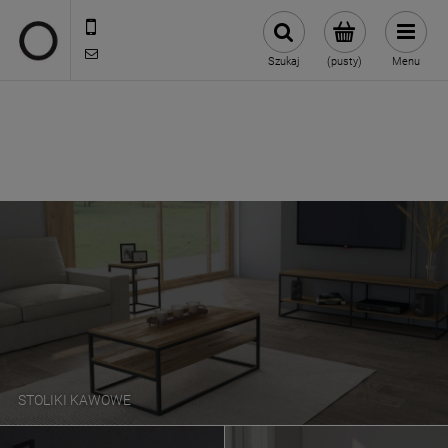
722 335 445
biuro@oneloft.pl
Szukaj
(pusty)
Menu
STOLIKI KAWOWE