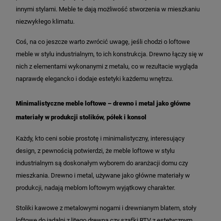
innymi stylami. Meble te dają możliwość stworzenia w mieszkaniu
niezwykłego klimatu.
Coś, na co jeszcze warto zwrócić uwagę, jeśli chodzi o loftowe
meble w stylu industrialnym, to ich konstrukcja. Drewno łączy się w
nich z elementami wykonanymi z metalu, co w rezultacie wygląda
naprawdę elegancko i dodaje estetyki każdemu wnętrzu.
Minimalistyczne meble loftowe – drewno i metal jako główne
materiały w produkcji stolików, półek i konsol
Każdy, kto ceni sobie prostotę i minimalistyczny, interesujący
design, z pewnością potwierdzi, że meble loftowe w stylu
industrialnym są doskonałym wyborem do aranżacji domu czy
mieszkania. Drewno i metal, używane jako główne materiały w
produkcji, nadają meblom loftowym wyjątkowy charakter.
Stoliki kawowe z metalowymi nogami i drewnianym blatem, stoły
loftowe do jadalni z litego drewna czy szafki RTV z estetycznym