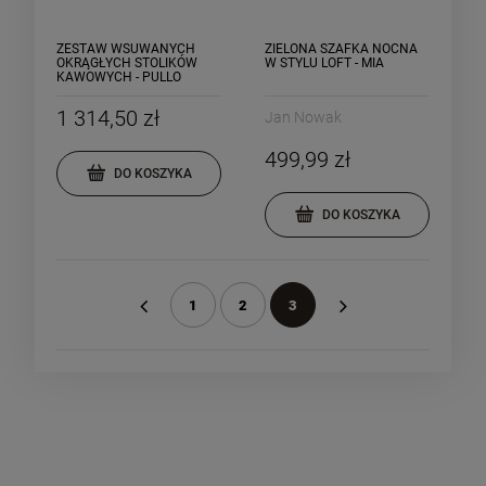
ZESTAW WSUWANYCH
ZIELONA SZAFKA NOCNA
OKRĄGŁYCH STOLIKÓW
W STYLU LOFT - MIA
KAWOWYCH - PULLO
1 314,50 zł
Jan Nowak
499,99 zł
DO KOSZYKA
DO KOSZYKA
1
2
3
«
»